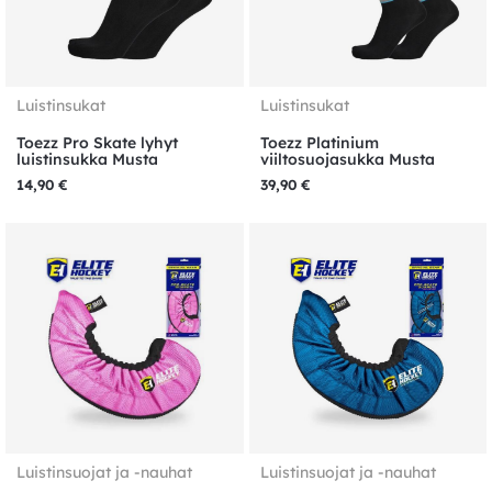
Luistinsukat
Luistinsukat
Toezz Pro Skate lyhyt
Toezz Platinium
luistinsukka Musta
viiltosuojasukka Musta
14,90
€
39,90
€
Luistinsuojat ja -nauhat
Luistinsuojat ja -nauhat