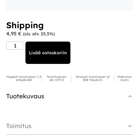
Shipping
4,95
€
(sis. alv. 25,5%)
Lisää ostoskoriin
Nopeat toimitukset 1-3
Toimituskulut
Ilmaiset toimitukset yli
Maksuton
arkipäivää!
alk. 4,95 €
80€ tilauksiin
nouto
Tuotekuvaus
Toimitus