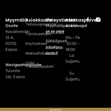
Myymälä
Yhteystiedot
Asiakaspalvelu
Asiakkaalle
Tietosuojaseloste
Osoite
Myymäläpuhelin
Aukioloajat
Kavallinmäki
09 59 0909
Toimitusehdot
15 A,
Ma – Pe
Sähköposti
02710
10:00 –
Käyttöehdot
info@pro-
Espoo
18:00
Maksuehdot
skate.fi
La
Suljettu
CCM
Navigaattoriosoite
Takuukorjaukset
Turuntie
Su
116, Espoo
Suljettu
©2026