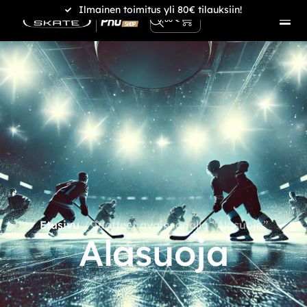
Ilmainen toimitus yli 80€ tilauksiin!
0
0,00
€
Etusivu
/ Tuotteet avainsanalla “Alasuoja”
Alasuoja