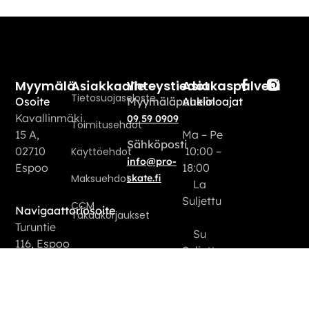
Myymälä
Yhteystiedot
Asiakaspalvelu
Asiakkaalle
Tietosuojaseloste
Osoite
Myymäläpuhelin
Aukioloajat
Kavallinmäki
09 59 0909
Toimitusehdot
15 A,
Ma – Pe
Sähköposti
02710
10:00 –
Käyttöehdot
info@pro-
Espoo
18:00
Maksuehdot
skate.fi
La
Suljettu
CCM
Navigaattoriosoite
Takuukorjaukset
Turuntie
Su
116, Espoo
Suljettu