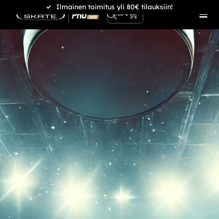
Ilmainen toimitus yli 80€ tilauksiin!
0
0,00
€