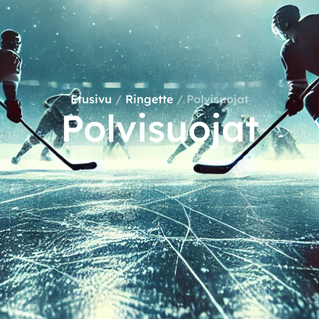
Etusivu
/
Ringette
/ Polvisuojat
Polvisuojat