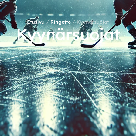
Etusivu
/
Ringette
/ Kyynärsuojat
Kyynärsuojat