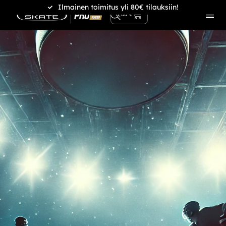
Ilmainen toimitus yli 80€ tilauksiin!
0
0,00
€