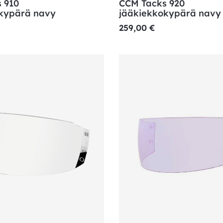
 910
CCM Tacks 920
kypärä navy
jääkiekkokypärä navy
259,00
€