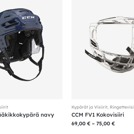
iirit
Kypärät ja Visiirit
,
Ringettevisii
ääkikkokypärä navy
CCM FV1 Kokovisiiri
69,00
€
–
75,00
€