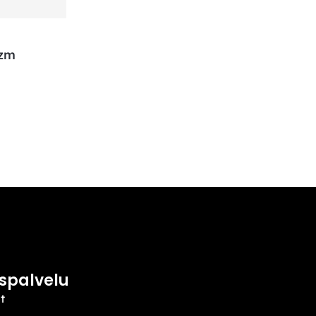
izm
spalvelu
t