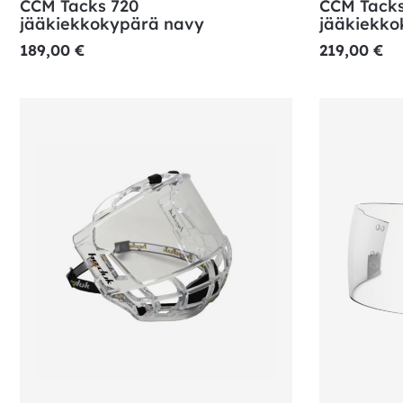
CCM Tacks 720
CCM Tacks
jääkiekkokypärä navy
jääkiekko
189,00
€
219,00
€