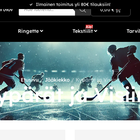
Ilmainen toimitus yli 80€ tilauksiin!
0
0,00
€
9 0909
Ale!
Ringette
Tekstiilit
Tarvi
Etusivu
/
Jääkiekko
/ Kypärät ja Visiirit
ypärät ja Visiir