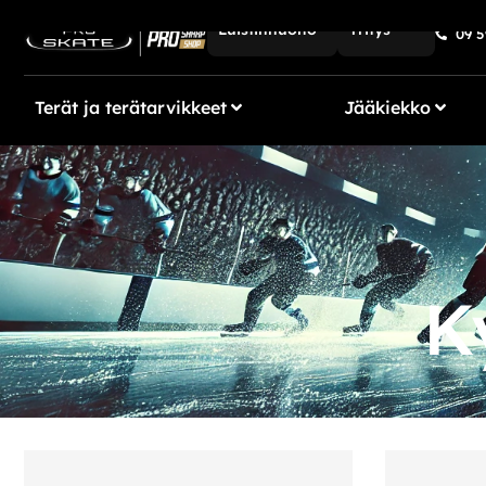
Luistinhuolto
Yritys
09 5
Terät ja terätarvikkeet
Jääkiekko
K