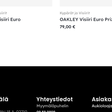
iirit
Kypärät ja Visiirit
iiri Euro
OAKLEY Visiiri Euro Pr
79,00
€
älä
Yhteystiedot
Asiaka
Myymäläpuhelin
Aukioloaja
äki 15 A, 02710