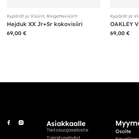
Kypärät ja Visiirit
,
Ringettevisiirit
Kypärät ja Vis
Hejduk XX Jr+Sr kokovisiiri
OAKLEY Vis
69,00
€
69,00
€
Myym
Asiakkaalle
Tietosuojaseloste
Osoite
Toimitusehdot
Kavallinm