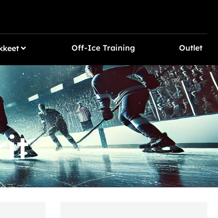
Off-Ice Training
Outlet
kkeet
it