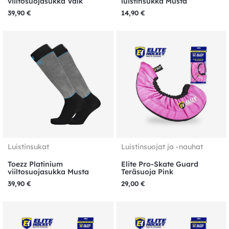
viiltosuojasukka Valk
luistinsukka Musta
39,90
€
14,90
€
Luistinsukat
Luistinsuojat ja -nauhat
Toezz Platinium
Elite Pro-Skate Guard
viiltosuojasukka Musta
Teräsuoja Pink
39,90
€
29,00
€