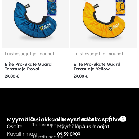
Luistinsuojat ja -nauhat
Luistinsuojat ja -nauhat
Elite Pro-Skate Guard
Elite Pro-Skate Guard
Teräsuoja Royal
Teräsuoja Yellow
29,00
€
29,00
€
Myymälä
Yhteystiedot
Asiakaspalvelu
Asiakkaalle
Tietosuojaseloste
Osoite
Myymäläpuhelin
Aukioloajat
Kavallinmäki
09 59 0909
Toimitusehdot