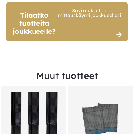
Sovi maksuton
Tilaatko
mittauskäynti joukkueellesi
tuotteita
joukkueelle?
Muut tuotteet