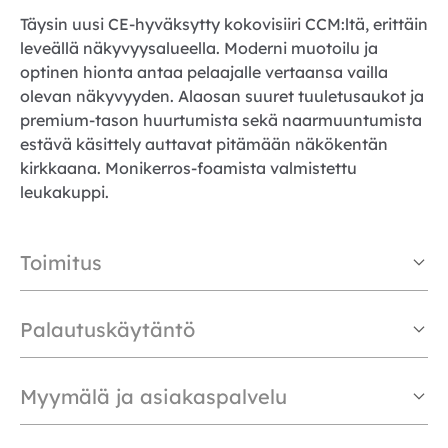
Täysin uusi CE-hyväksytty kokovisiiri CCM:ltä, erittäin
leveällä näkyvyysalueella. Moderni muotoilu ja
optinen hionta antaa pelaajalle vertaansa vailla
olevan näkyvyyden. Alaosan suuret tuuletusaukot ja
premium-tason huurtumista sekä naarmuuntumista
estävä käsittely auttavat pitämään näkökentän
kirkkaana. Monikerros-foamista valmistettu
leukakuppi.
Toimitus
Palautuskäytäntö
Myymälä ja asiakaspalvelu