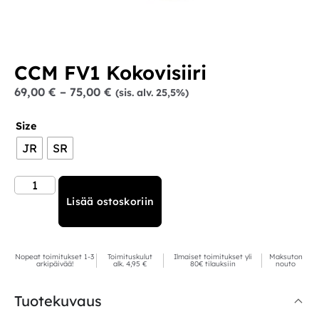
CCM FV1 Kokovisiiri
69,00
€
–
75,00
€
(sis. alv. 25,5%)
Size
JR
SR
Lisää ostoskoriin
Nopeat toimitukset 1-3
Toimituskulut
Ilmaiset toimitukset yli
Maksuton
arkipäivää!
alk. 4,95 €
80€ tilauksiin
nouto
Tuotekuvaus