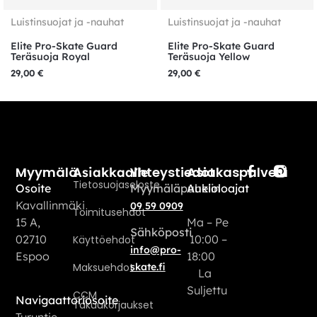
Luistinsuojat ja -nauhat
Luistinsuojat ja -nauhat
Elite Pro-Skate Guard
Elite Pro-Skate Guard
Teräsuoja Royal
Teräsuoja Yellow
29,00
€
29,00
€
Myymälä
Yhteystiedot
Asiakaspalvelu
Asiakkaalle
Tietosuojaseloste
Osoite
Myymäläpuhelin
Aukioloajat
Kavallinmäki
09 59 0909
Toimitusehdot
15 A,
Ma – Pe
Sähköposti
02710
10:00 –
Käyttöehdot
info@pro-
Espoo
18:00
Maksuehdot
skate.fi
La
Suljettu
CCM
Navigaattoriosoite
Takuukorjaukset
Turuntie