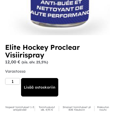
Elite Hockey Proclear
Visiirispray
12,00
€
(sis. alv. 25,5%)
Varastossa
Lisää ostoskoriin
Nopeat toimitukset 1-3
Toimituskulut
Ilmaiset toimitukset yli
Maksuton
arkipäivää!
alk. 4,95 €
80€ tilauksiin
nouto