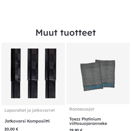
Muut tuotteet
Rannesuojat
Lapavahat ja jatkovarret
Toezz Platinium
Jatkovarsi Komposiitti
viiltosuojaranneke
20,00
€
29,90
€