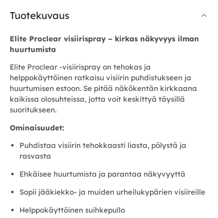
Tuotekuvaus
Elite Proclear visiirispray – kirkas näkyvyys ilman
huurtumista
Elite Proclear -visiirispray on tehokas ja
helppokäyttöinen ratkaisu visiirin puhdistukseen ja
huurtumisen estoon. Se pitää näkökentän kirkkaana
kaikissa olosuhteissa, jotta voit keskittyä täysillä
suoritukseen.
Ominaisuudet:
Puhdistaa visiirin tehokkaasti liasta, pölystä ja
rasvasta
Ehkäisee huurtumista ja parantaa näkyvyyttä
Sopii jääkiekko- ja muiden urheilukypärien visiireille
Helppokäyttöinen suihkepullo