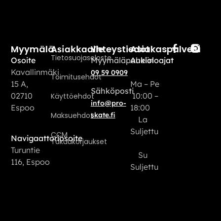
Myymälä
Yhteystiedot
Asiakaspalvelu
Asiakkaalle
Tietosuojaseloste
Osoite
Myymäläpuhelin
Aukioloajat
Kavallinmäki
09 59 0909
Toimitusehdot
15 A,
Ma – Pe
Sähköposti
02710
10:00 –
Käyttöehdot
info@pro-
Espoo
18:00
Maksuehdot
skate.fi
La
Suljettu
CCM
Navigaattoriosoite
Takuukorjaukset
Turuntie
Su
116, Espoo
Suljettu