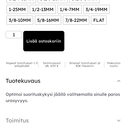
1-25MM
1/2-13MM
1/4-7MM
3/4-19MM
3/8-10MM
5/8-16MM
7/8-22MM
FLAT
Lisää ostoskoriin
Nopeat toimitukset 1-3
Toimituskulut
Ilmaiset toimitukset yli
Maksuton
arkipäivää!
alk. 4,95 €
80€ tilauksiin
nouto
Tuotekuvaus
Optimoi suorituskykysi jäällä valitsemalla sinulle paras
urasyvyys.
Toimitus