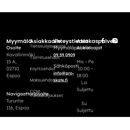
Myymälä
Yhteystiedot
Asiakaspalvelu
Asiakkaalle
Tietosuojaseloste
Osoite
Myymäläpuhelin
Aukioloajat
Kavallinmäki
09 59 0909
Toimitusehdot
15 A,
Ma – Pe
Sähköposti
02710
10:00 –
Käyttöehdot
info@pro-
Espoo
18:00
Maksuehdot
skate.fi
La
Suljettu
CCM
Navigaattoriosoite
Takuukorjaukset
Turuntie
Su
116, Espoo
Suljettu