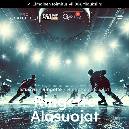
Ilmainen toimitus yli 80€ tilauksiin!
0
0,00
€
Etusivu
/
Ringette
/ Ringette Alasuojat
Ringette
Alasuojat