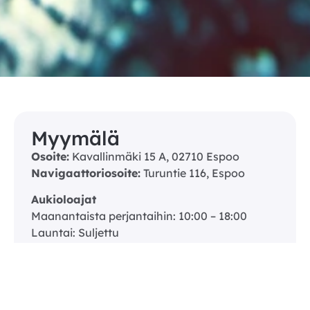
Myymälä
Osoite:
Kavallinmäki 15 A, 02710 Espoo
Navigaattoriosoite:
Turuntie 116, Espoo
Aukioloajat
Maanantaista perjantaihin: 10:00 – 18:00
Launtai: Suljettu
Sunnuntai: Suljettu
Myymäläpuhelin:
09 59 0909