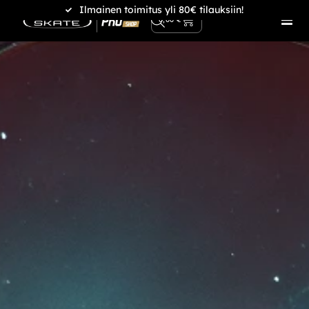
Ilmainen toimitus yli 80€ tilauksiin!
0
0,00
€