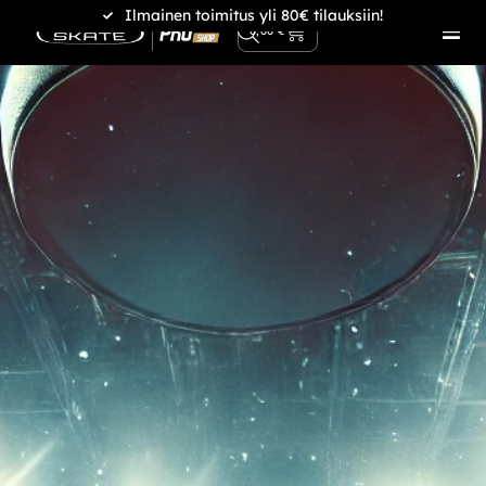
Ilmainen toimitus yli 80€ tilauksiin!
0
0,00
€