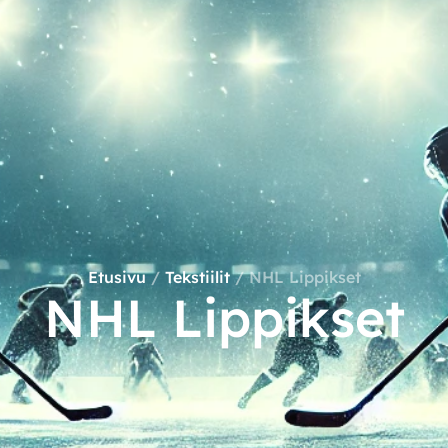
Etusivu
/
Tekstiilit
/ NHL Lippikset
NHL Lippikset