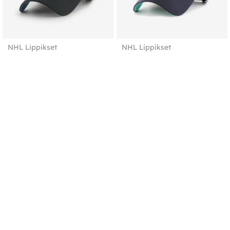
NHL Lippikset
NHL Lippikset
San Jose Sharks ’47
Seattle Kraken ’47 Ballpark
Ballpark cap
cap
29,90
€
29,90
€
NHL Lippikset