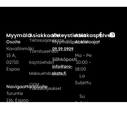
Myymälä
Yhteystiedot
Asiakaspalvelu
Asiakkaalle
Tietosuojaseloste
Osoite
Myymäläpuhelin
Aukioloajat
Kavallinmäki
09 59 0909
Toimitusehdot
15 A,
Ma – Pe
Sähköposti
02710
10:00 –
Käyttöehdot
info@pro-
Espoo
18:00
Maksuehdot
skate.fi
La
Suljettu
CCM
Navigaattoriosoite
Takuukorjaukset
Turuntie
Su
116, Espoo
Suljettu