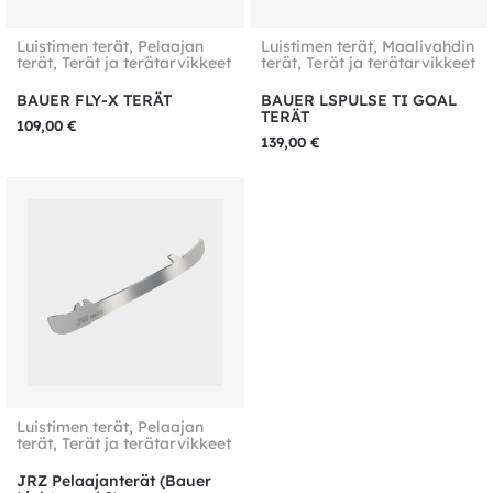
Luistimen terät
,
Pelaajan
Luistimen terät
,
Maalivahdin
terät
,
Terät ja terätarvikkeet
terät
,
Terät ja terätarvikkeet
BAUER FLY-X TERÄT
BAUER LSPULSE TI GOAL
TERÄT
109,00
€
139,00
€
Luistimen terät
,
Pelaajan
terät
,
Terät ja terätarvikkeet
JRZ Pelaajanterät (Bauer