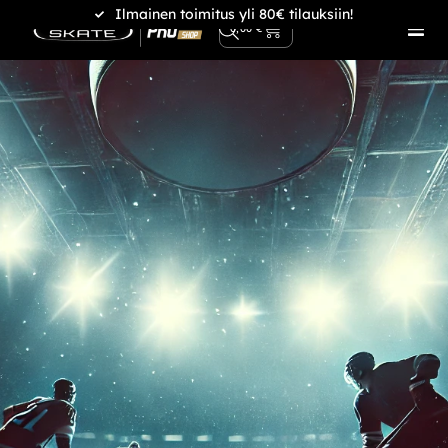
Ilmainen toimitus yli 80€ tilauksiin!
0
0,00
€