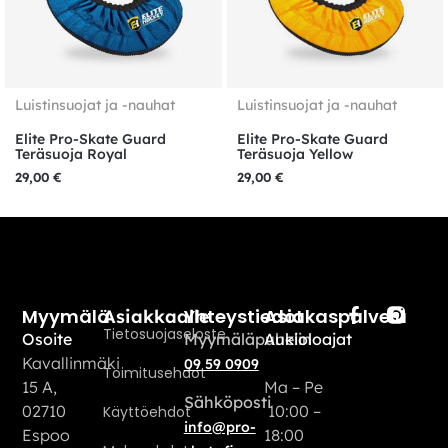
Luistinsuojat ja -nauhat
Luistinsuojat ja -nauhat
Elite Pro-Skate Guard
Elite Pro-Skate Guard
Teräsuoja Royal
Teräsuoja Yellow
29,00
€
29,00
€
Myymälä
Yhteystiedot
Asiakaspalvelu
Asiakkaalle
Tietosuojaseloste
Osoite
Myymäläpuhelin
Aukioloajat
Kavallinmäki
09 59 0909
Toimitusehdot
15 A,
Ma – Pe
Sähköposti
02710
10:00 –
Käyttöehdot
info@pro-
Espoo
18:00