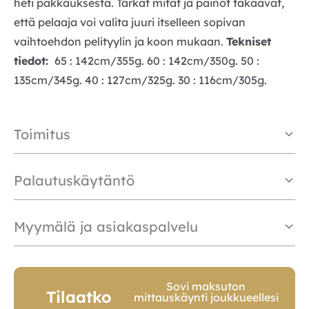
heti pakkauksesta. Tarkat mitat ja painot takaavat,
että pelaaja voi valita juuri itselleen sopivan
vaihtoehdon pelityylin ja koon mukaan.
Tekniset
tiedot:
65 : 142cm/355g. 60 : 142cm/350g. 50 :
135cm/345g. 40 : 127cm/325g. 30 : 116cm/305g.
Toimitus
Palautuskäytäntö
Myymälä ja asiakaspalvelu
Sovi maksuton
Tilaatko
mittauskäynti joukkueellesi