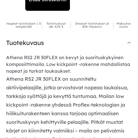
Nopeat toimitukset 1-3
Toimituskulut
Ilmaiset toimitukset yli
Maksuton
arkipäivää!
alk. 4,95 €
80€ tilauksiin
nouto
Tuotekuvaus
Athena RS2 JR 30FLEX on kevyt ja suorituskykyinen
komposiittimaila. Low kickpoint -rakenne mahdollistaa
nopeat ja tarkat laukaukset.
Athena RS2 JR 30FLEX on suunniteltu
aktiivipelaajille, jotka arvostavat nopeaa laukaisua,
tarkkoja syöttöjä ja kevyttä tuntumaa. Mailan low
kickpoint -rakenne yhdessä Proflex-teknologian ja
hiilikuiturakenteen kanssa tarjoaa optimaalisen
suorituskyvyn kehittyville pelaajille. Pitkät mustat
kärjet on kiinnitetty valmiiksi – maila on pelivalmis