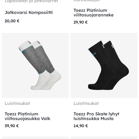
Lapavahat ja jatkovarret
Toezz Platinium
Jatkovarsi Komposiitti
viiltosuojaranneke
20,00
€
29,90
€
Luistinsukat
Luistinsukat
Toezz Platinium
Toezz Pro Skate lyhyt
viiltosuojasukka Valk
luistinsukka Musta
39,90
€
14,90
€