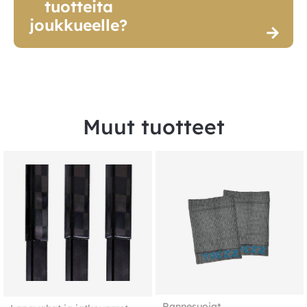
tuotteita
joukkueelle?
Muut tuotteet
Rannesuojat