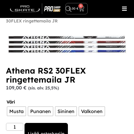
Ilmainen toimitus yli 80€ tilauksiin!
0
0,00
€
Etusivu
/
Ringette
/
Ringettemailat ja tipit
/ Athena RS2
30FLEX ringettemaila JR
Athena RS2 30FLEX
ringettemaila JR
109,00
€
(sis. alv. 25,5%)
Väri
Musta
Punanen
Sininen
Valkonen
Lisää ostoskoriin