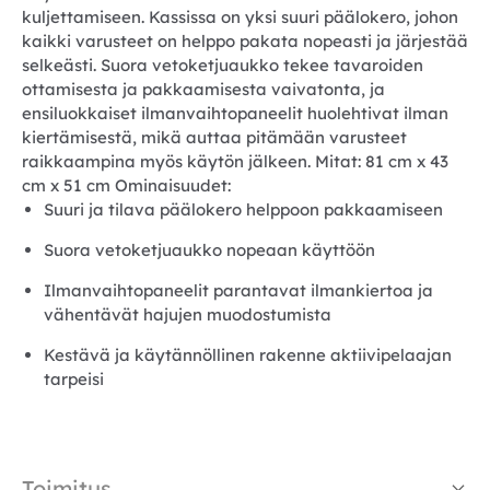
kuljettamiseen. Kassissa on yksi suuri päälokero, johon
kaikki varusteet on helppo pakata nopeasti ja järjestää
selkeästi. Suora vetoketjuaukko tekee tavaroiden
ottamisesta ja pakkaamisesta vaivatonta, ja
ensiluokkaiset ilmanvaihtopaneelit huolehtivat ilman
kiertämisestä, mikä auttaa pitämään varusteet
raikkaampina myös käytön jälkeen. Mitat: 81 cm x 43
cm x 51 cm Ominaisuudet:
Suuri ja tilava päälokero helppoon pakkaamiseen
Suora vetoketjuaukko nopeaan käyttöön
Ilmanvaihtopaneelit parantavat ilmankiertoa ja
vähentävät hajujen muodostumista
Kestävä ja käytännöllinen rakenne aktiivipelaajan
tarpeisi
Toimitus