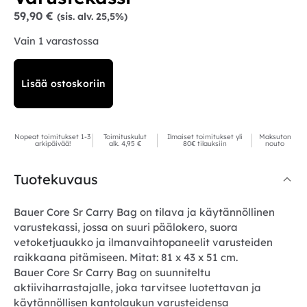
59,90
€
(sis. alv. 25,5%)
Vain 1 varastossa
Lisää ostoskoriin
Nopeat toimitukset 1-3
Toimituskulut
Ilmaiset toimitukset yli
Maksuton
arkipäivää!
alk. 4,95 €
80€ tilauksiin
nouto
Tuotekuvaus
Bauer Core Sr Carry Bag on tilava ja käytännöllinen
varustekassi, jossa on suuri päälokero, suora
vetoketjuaukko ja ilmanvaihtopaneelit varusteiden
raikkaana pitämiseen. Mitat: 81 x 43 x 51 cm.
Bauer Core Sr Carry Bag on suunniteltu
aktiiviharrastajalle, joka tarvitsee luotettavan ja
käytännöllisen kantolaukun varusteidensa