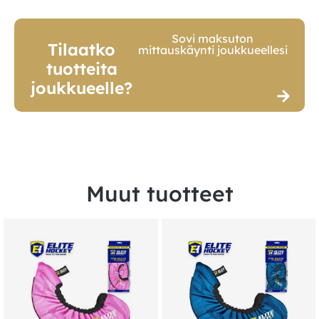
Sovi maksuton
Tilaatko
mittauskäynti joukkueellesi
tuotteita
joukkueelle?
Muut tuotteet