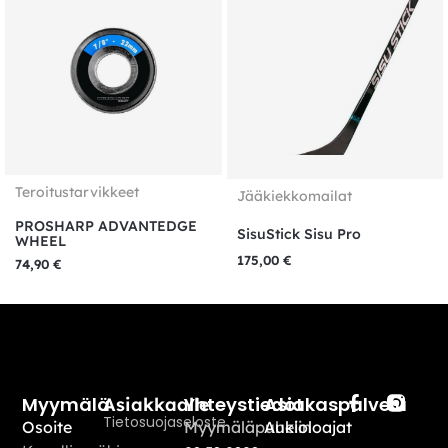
Teroitustarvikkeet
Jääkiekkomailat
PROSHARP ADVANTEDGE
SisuStick Sisu Pro
WHEEL
175,00
€
74,90
€
Myymälä
Yhteystiedot
Asiakaspalvelu
Asiakkaalle
Tietosuojaseloste
Osoite
Myymäläpuhelin
Aukioloajat