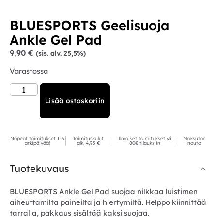
BLUESPORTS Geelisuoja
Ankle Gel Pad
9,90
€
(sis. alv. 25,5%)
Varastossa
Lisää ostoskoriin
Nopeat toimitukset 1-3
Toimituskulut
Ilmaiset toimitukset yli
Maksuton
arkipäivää!
alk. 4,95 €
80€ tilauksiin
nouto
Tuotekuvaus
BLUESPORTS Ankle Gel Pad suojaa nilkkaa luistimen
aiheuttamilta paineilta ja hiertymiltä. Helppo kiinnittää
tarralla, pakkaus sisältää kaksi suojaa.