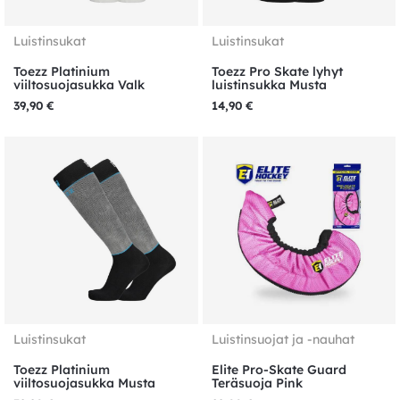
Luistinsukat
Luistinsukat
Toezz Platinium
Toezz Pro Skate lyhyt
viiltosuojasukka Valk
luistinsukka Musta
39,90
€
14,90
€
Luistinsukat
Luistinsuojat ja -nauhat
Toezz Platinium
Elite Pro-Skate Guard
viiltosuojasukka Musta
Teräsuoja Pink