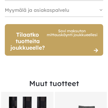
Myymälä ja asiakaspalvelu
Sovi maksuton
Tilaatko
mittauskäynti joukkueellesi
tuotteita
joukkueelle?
Muut tuotteet