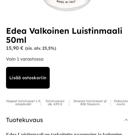
Edea Valkoinen Luistinmaali
50ml
15,90
€
(sis. alv. 25,5%)
Vain 1 varastossa
Lisää ostoskoriin
Nopeat toimitukset 1-3
Toimituskulut
Ilmaiset toimitukset yli
Maksuton
arkipäivää!
alk. 4,95 €
80€ tilauksiin
nouto
Tuotekuvaus
Edea Luistinmaali on tarkoitettu naarmujen ja kulumien