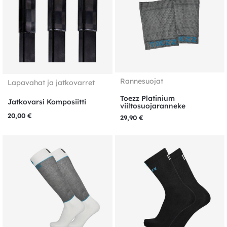
Rannesuojat
Lapavahat ja jatkovarret
Toezz Platinium
Jatkovarsi Komposiitti
viiltosuojaranneke
20,00
€
29,90
€