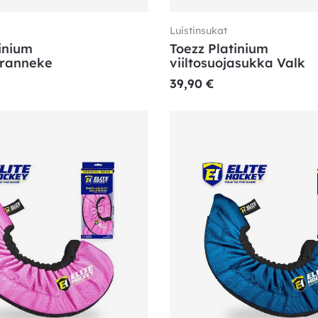
Luistinsukat
inium
Toezz Platinium
aranneke
viiltosuojasukka Valk
39,90
€