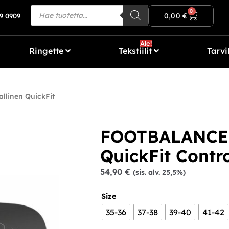
Ilmainen toimitus yli 80€ tilauksiin!
0
0,00
€
9 0909
Ale!
Ringette
Tekstiilit
Tarvi
linen QuickFit
FOOTBALANCE P
QuickFit Contro
54,90
€
(sis. alv. 25,5%)
Size
35-36
37-38
39-40
41-42