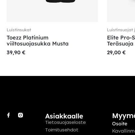
Luistinsukat
Luistinsuojat 
Toezz Platinium
Elite Pro-
viiltosuojasukka Musta
Teräsuoja
39,90
€
29,00
€
Myym
Asiakkaalle
Tietosuojaseloste
Osoite
Toimitusehdot
Kavallinm