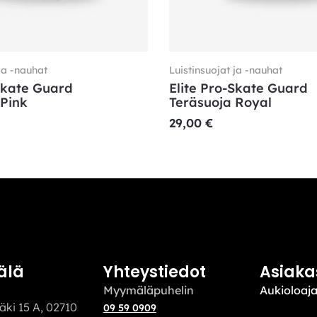
ja -nauhat
Luistinsuojat ja -nauhat
Skate Guard
Elite Pro-Skate Guard
 Pink
Teräsuoja Royal
29,00
€
älä
Yhteystiedot
Asiaka
Myymäläpuhelin
Aukioloaja
äki 15 A, 02710
09 59 0909