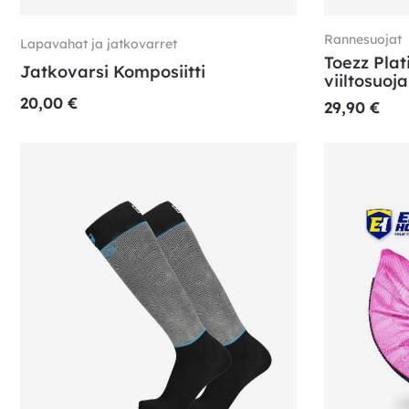
Rannesuojat
Lapavahat ja jatkovarret
Toezz Plat
Jatkovarsi Komposiitti
viiltosuoj
20,00
€
29,90
€