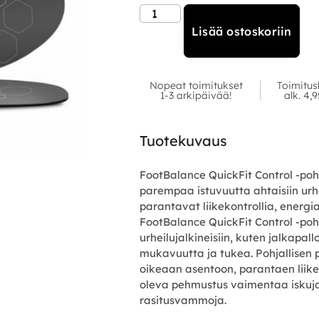
Lisää ostoskoriin
Nopeat toimitukset
Toimitus
1-3 arkipäivää!
alk. 4,
Tuotekuvaus
FootBalance QuickFit Control -pohj
parempaa istuvuutta ahtaisiin urhe
parantavat liikekontrollia, energ
FootBalance QuickFit Control -pohja
urheilujalkineisiin, kuten jalkapall
mukavuutta ja tukea. Pohjallisen
oikeaan asentoon, parantaen liikek
oleva pehmustus vaimentaa iskuja 
rasitusvammoja.