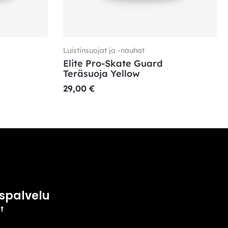
Luistinsuojat ja -nauhat
Elite Pro-Skate Guard
Teräsuoja Yellow
29,00
€
spalvelu
t