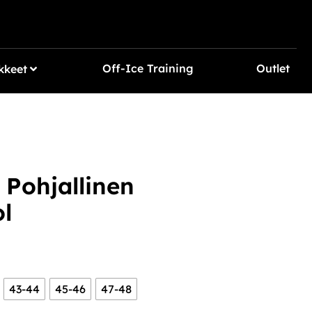
Off-Ice Training
Outlet
kkeet
ohjallinen
l
43-44
45-46
47-48