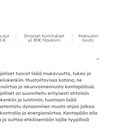
kulut
Ilmaiset toimitukset
Maksuton
95 €
yli 80€ tilauksiin
nouto
alliset tuovat lisää mukavuutta, tukea ja
ilukenkiin. Muotoiltavissa kotona, ne
iansiirtoa ja iskunvaimennusta kantapäässä.
lliset on suunniteltu erityisesti ahtaisiin
okenkiin ja luistimiin, tuomaan lisää
 patentoitu dynaaminen muoto ohjaa jalkaa
ontrollia ja energiansiirtoa. Kantapään alla
ja auttaa ehkäisemään lajille tyypillisiä