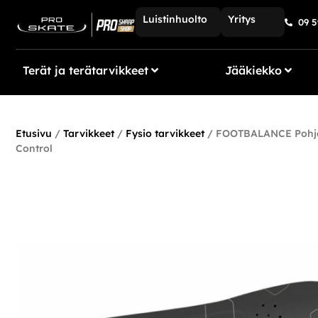
Luistinhuolto
Yritys
09 5
Terät ja terätarvikkeet
Jääkiekko
Etusivu
/
Tarvikkeet
/
Fysio tarvikkeet
/ FOOTBALANCE Pohjal
Control