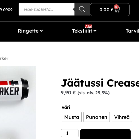
Ilmainen toimitus yli 80€ tilauksiin!
0
0,00
€
9 0909
Ale!
Ringette
Tekstiilit
Tarvi
rker
Jäätussi Creas
9,90
€
(sis. alv. 25,5%)
Väri
Musta
Punanen
Vihreä