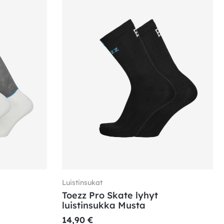
Luistinsukat
Toezz Pro Skate lyhyt
luistinsukka Musta
14,90
€