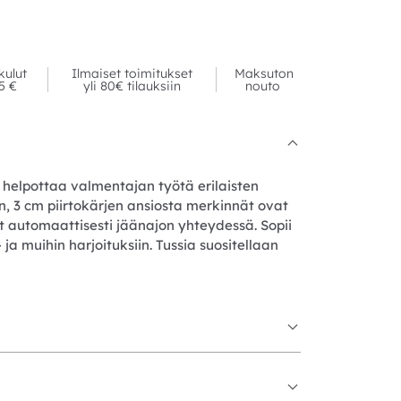
kulut
Ilmaiset toimitukset
Maksuton
95 €
yli 80€ tilauksiin
nouto
 helpottaa valmentajan työtä erilaisten
n, 3 cm piirtokärjen ansiosta merkinnät ovat
at automaattisesti jäänajon yhteydessä. Sopii
 ja muihin harjoituksiin. Tussia suositellaan