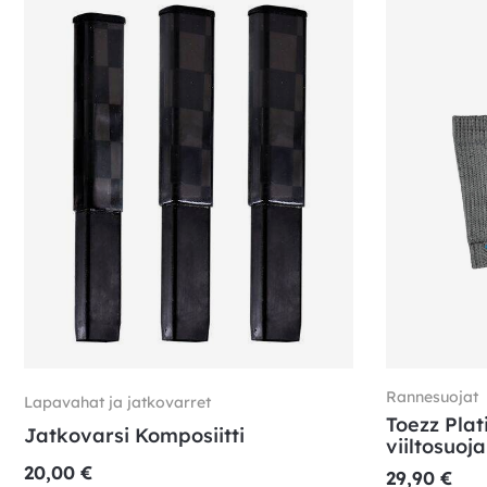
Rannesuojat
Lapavahat ja jatkovarret
Toezz Plat
Jatkovarsi Komposiitti
viiltosuoj
20,00
€
29,90
€