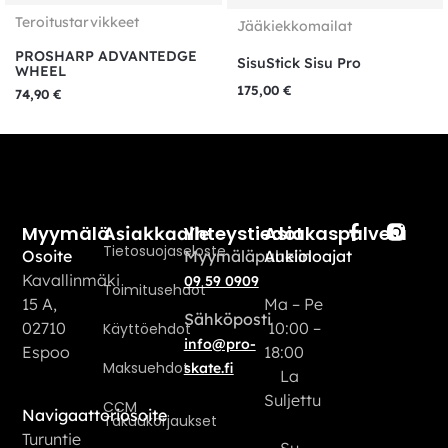
Teroitustarvikkeet
Jääkiekkomailat
PROSHARP ADVANTEDGE
SisuStick Sisu Pro
WHEEL
175,00
€
74,90
€
Myymälä
Yhteystiedot
Asiakaspalvelu
Asiakkaalle
Tietosuojaseloste
Osoite
Myymäläpuhelin
Aukioloajat
Kavallinmäki
09 59 0909
Toimitusehdot
15 A,
Ma – Pe
Sähköposti
02710
10:00 –
Käyttöehdot
info@pro-
Espoo
18:00
Maksuehdot
skate.fi
La
Suljettu
CCM
Navigaattoriosoite
Takuukorjaukset
Turuntie