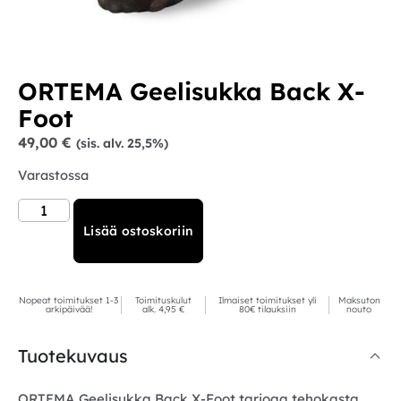
ORTEMA Geelisukka Back X-
Foot
49,00
€
(sis. alv. 25,5%)
Varastossa
Lisää ostoskoriin
Nopeat toimitukset 1-3
Toimituskulut
Ilmaiset toimitukset yli
Maksuton
arkipäivää!
alk. 4,95 €
80€ tilauksiin
nouto
Tuotekuvaus
ORTEMA Geelisukka Back X-Foot tarjoaa tehokasta