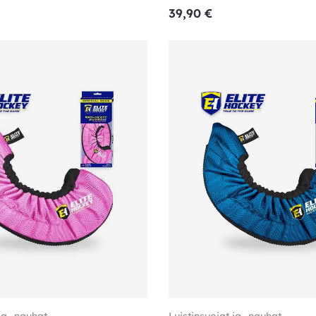
39,90
€
ja -nauhat
Luistinsuojat ja -nauhat