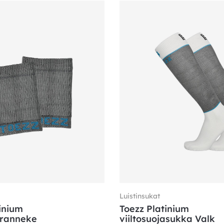
Luistinsukat
inium
Toezz Platinium
aranneke
viiltosuojasukka Valk