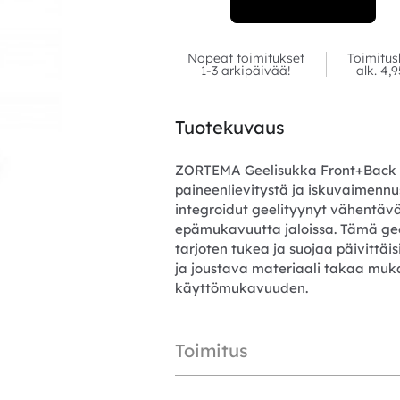
Nopeat toimitukset
Toimitus
1-3 arkipäivää!
alk. 4,
Tuotekuvaus
ZORTEMA Geelisukka Front+Back X
paineenlievitystä ja iskuvaimennu
integroidut geelityynyt vähentävä
epämukavuutta jaloissa. Tämä geeli
tarjoten tukea ja suojaa päivittäis
ja joustava materiaali takaa muk
käyttömukavuuden.
Toimitus