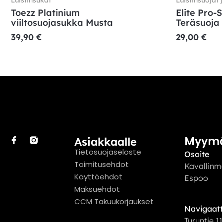
Toezz Platinium
Elite Pro-
viiltosuojasukka Musta
Teräsuoja
39,90
€
29,00
€
Myym
Asiakkaalle
Tietosuojaseloste
Osoite
Toimitusehdot
Kavallinm
Käyttöehdot
Espoo
Maksuehdot
CCM Takuukorjaukset
Navigaatt
Turuntie 1