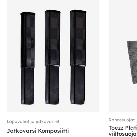
Rannesuojat
Lapavahat ja jatkovarret
Toezz Plat
Jatkovarsi Komposiitti
viiltosuoj