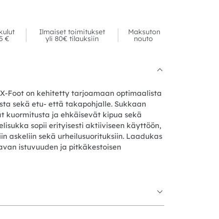
kulut
Ilmaiset toimitukset
Maksuton
95 €
yli 80€ tilauksiin
nouto
-Foot on kehitetty tarjoamaan optimaalista
sta sekä etu- että takapohjalle. Sukkaan
t kuormitusta ja ehkäisevät kipua sekä
sukka sopii erityisesti aktiiviseen käyttöön,
iin askeliin sekä urheilusuorituksiin. Laadukas
avan istuvuuden ja pitkäkestoisen