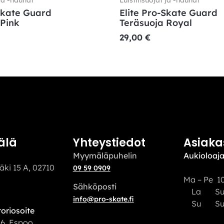
Skate Guard
Elite Pro-Skate Guard
 Pink
Teräsuoja Royal
29,00
€
älä
Yhteystiedot
Asiaka
Myymäläpuhelin
Aukioloaja
äki 15 A, 02710
09 59 0909
Ma – Pe 10
Sähköposti
La S
info@pro-skate.fi
Su Sulj
oriosoite
16, Espoo