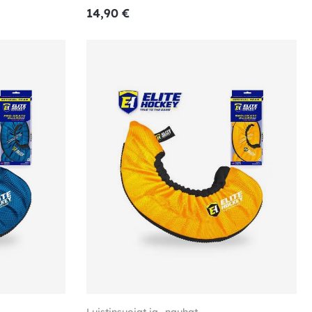
14,90
€
Luistinsuojat ja -nauhat