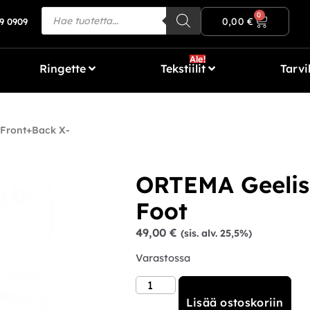
Ilmainen toimitus yli 80€ tilauksiin!
0
0,00
€
9 0909
Ale!
Ringette
Tekstiilit
Tarvi
Front+Back X-
ORTEMA Geelis
Foot
49,00
€
(sis. alv. 25,5%)
Varastossa
Lisää ostoskoriin