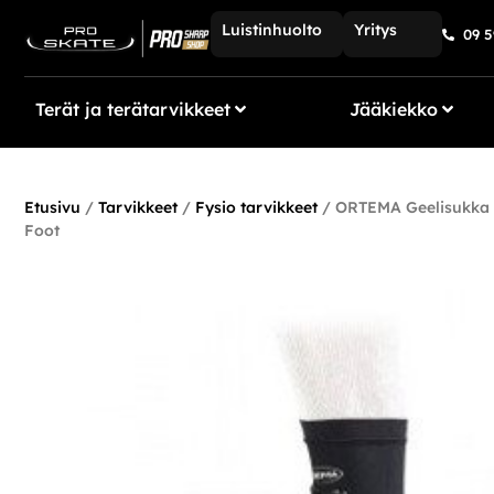
Luistinhuolto
Yritys
09 5
Terät ja terätarvikkeet
Jääkiekko
Etusivu
/
Tarvikkeet
/
Fysio tarvikkeet
/ ORTEMA Geelisukka 
Foot