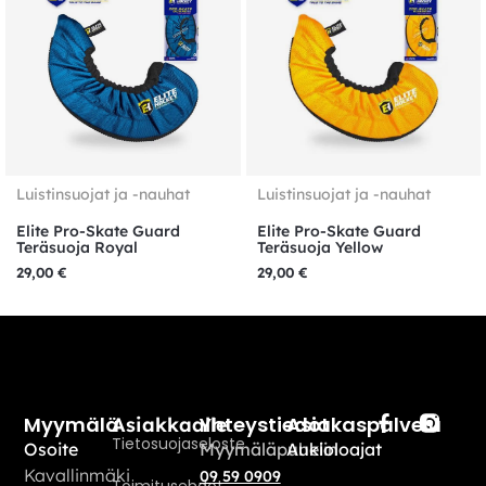
Luistinsuojat ja -nauhat
Luistinsuojat ja -nauhat
Elite Pro-Skate Guard
Elite Pro-Skate Guard
Teräsuoja Royal
Teräsuoja Yellow
29,00
€
29,00
€
Myymälä
Yhteystiedot
Asiakaspalvelu
Asiakkaalle
Tietosuojaseloste
Osoite
Myymäläpuhelin
Aukioloajat
Kavallinmäki
09 59 0909
Toimitusehdot