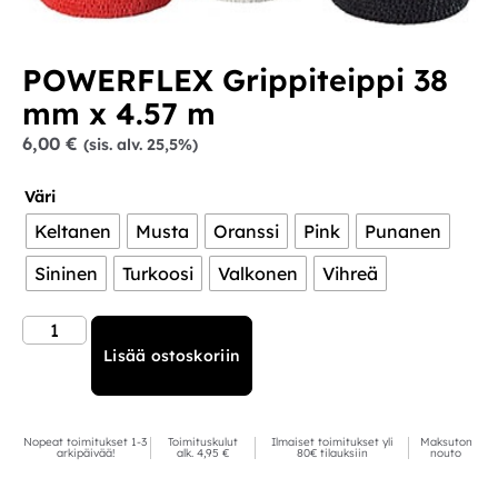
POWERFLEX Grippiteippi 38
mm x 4.57 m
6,00
€
(sis. alv. 25,5%)
Väri
Keltanen
Musta
Oranssi
Pink
Punanen
Sininen
Turkoosi
Valkonen
Vihreä
Lisää ostoskoriin
Nopeat toimitukset 1-3
Toimituskulut
Ilmaiset toimitukset yli
Maksuton
arkipäivää!
alk. 4,95 €
80€ tilauksiin
nouto