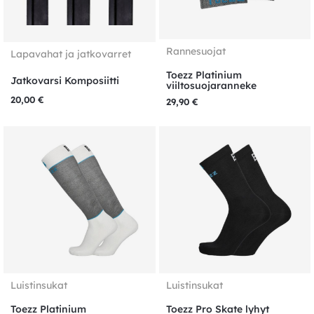
Rannesuojat
Lapavahat ja jatkovarret
Toezz Platinium
Jatkovarsi Komposiitti
viiltosuojaranneke
20,00
€
29,90
€
Luistinsukat
Luistinsukat
Toezz Platinium
Toezz Pro Skate lyhyt