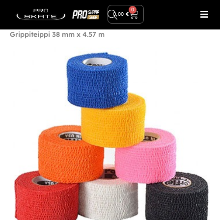
Ilmainen toimitus yli 80€ tilauksiin!
0
0,00
€
Etusivu
/
Tarvikkeet
/
Erkat, teipit ja gripit
/ POWERFLEX
Grippiteippi 38 mm x 4.57 m