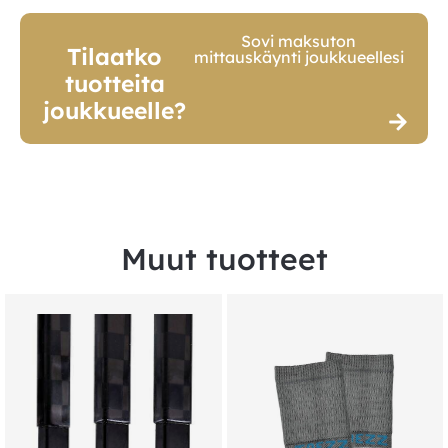
Sovi maksuton
Tilaatko
mittauskäynti joukkueellesi
tuotteita
joukkueelle?
Muut tuotteet