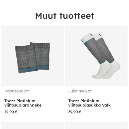
Muut tuotteet
Rannesuojat
Luistinsukat
Toezz Platinium
Toezz Platinium
viiltosuojaranneke
viiltosuojasukka Valk
29,90
€
39,90
€