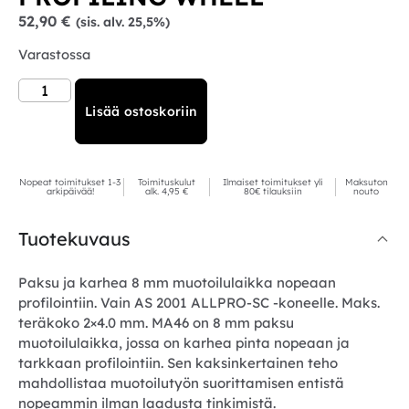
52,90
€
(sis. alv. 25,5%)
Varastossa
Lisää ostoskoriin
Nopeat toimitukset 1-3
Toimituskulut
Ilmaiset toimitukset yli
Maksuton
arkipäivää!
alk. 4,95 €
80€ tilauksiin
nouto
Tuotekuvaus
Paksu ja karhea 8 mm muotoilulaikka nopeaan
profilointiin. Vain AS 2001 ALLPRO-SC -koneelle. Maks.
teräkoko 2×4.0 mm. MA46 on 8 mm paksu
muotoilulaikka, jossa on karhea pinta nopeaan ja
tarkkaan profilointiin. Sen kaksinkertainen teho
mahdollistaa muotoilutyön suorittamisen entistä
nopeammin ilman laadusta tinkimistä.