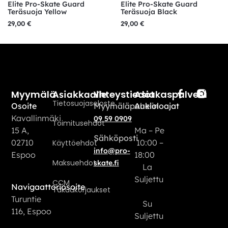
Elite Pro-Skate Guard
Elite Pro-Skate Guard
Teräsuoja Yellow
Teräsuoja Black
29,00
€
29,00
€
Myymälä
Yhteystiedot
Asiakaspalvelu
Asiakkaalle
Tietosuojaseloste
Osoite
Myymäläpuhelin
Aukioloajat
Kavallinmäki
09 59 0909
Toimitusehdot
15 A,
Ma – Pe
Sähköposti
02710
10:00 –
Käyttöehdot
info@pro-
Espoo
18:00
Maksuehdot
skate.fi
La
Suljettu
CCM
Navigaattoriosoite
Takuukorjaukset
Turuntie
Su
116, Espoo
Suljettu