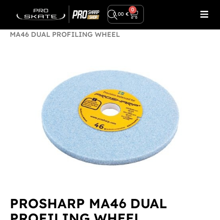
Ilmainen toimitus yli 80€ tilauksiin!
0
0,00
€
Etusivu
/
Tarvikkeet
/
Teroitustarvikkeet
/ PROSHARP
MA46 DUAL PROFILING WHEEL
PROSHARP MA46 DUAL
PROFILING WHEEL