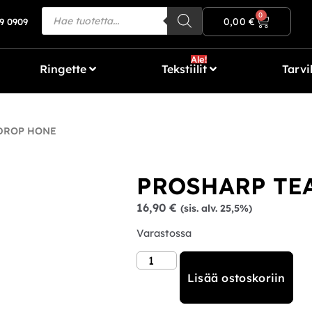
Ilmainen toimitus yli 80€ tilauksiin!
0
0,00
€
9 0909
Ale!
Ringette
Tekstiilit
Tarvi
DROP HONE
PROSHARP TE
16,90
€
(sis. alv. 25,5%)
Varastossa
Lisää ostoskoriin