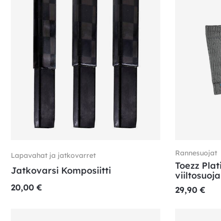
Rannesuojat
Lapavahat ja jatkovarret
Toezz Plat
Jatkovarsi Komposiitti
viiltosuoj
20,00
€
29,90
€