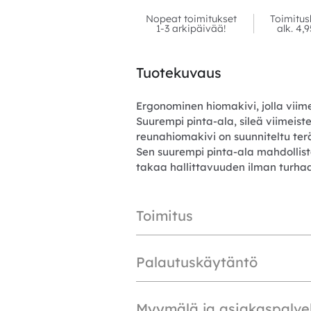
Nopeat toimitukset
Toimitus
1-3 arkipäivää!
alk. 4,
Tuotekuvaus
Ergonominen hiomakivi, jolla viimei
Suurempi pinta-ala, sileä viimeist
reunahiomakivi on suunniteltu te
Sen suurempi pinta-ala mahdolli
takaa hallittavuuden ilman turhaa
Toimitus
Palautuskäytäntö
Myymälä ja asiakaspalve