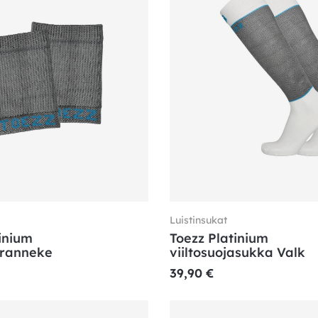
Luistinsukat
inium
Toezz Platinium
aranneke
viiltosuojasukka Valk
39,90
€