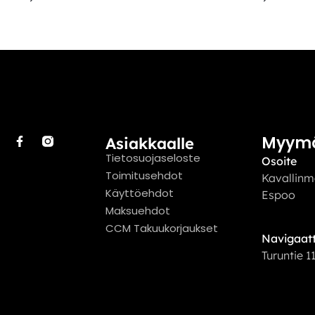
Myym
Asiakkaalle
Tietosuojaseloste
Osoite
Toimitusehdot
Kavallinm
Käyttöehdot
Espoo
Maksuehdot
CCM Takuukorjaukset
Navigaatt
Turuntie 1