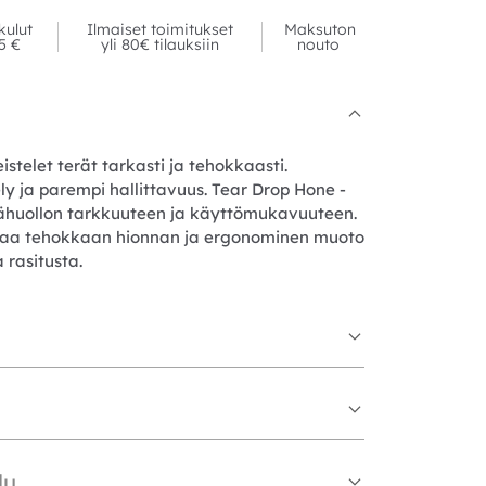
kulut
Ilmaiset toimitukset
Maksuton
95 €
yli 80€ tilauksiin
nouto
stelet terät tarkasti ja tehokkaasti.
ely ja parempi hallittavuus. Tear Drop Hone -
rähuollon tarkkuuteen ja käyttömukavuuteen.
staa tehokkaan hionnan ja ergonominen muoto
 rasitusta.
lu