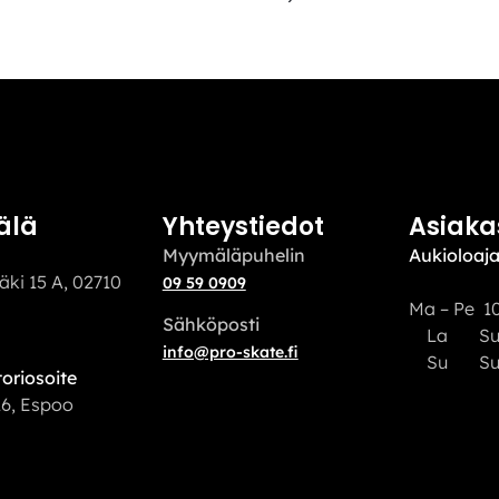
älä
Yhteystiedot
Asiaka
Myymäläpuhelin
Aukioloaja
äki 15 A, 02710
09 59 0909
Ma – Pe 10
Sähköposti
La S
info@pro-skate.fi
Su Sulj
oriosoite
16, Espoo