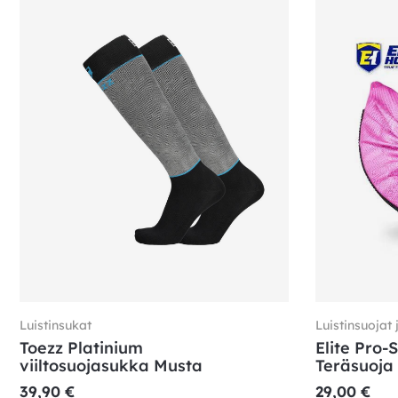
Luistinsukat
Luistinsuojat 
Toezz Platinium
Elite Pro-
viiltosuojasukka Musta
Teräsuoja
39,90
€
29,00
€