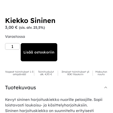
Kiekko Sininen
3,00
€
(sis. alv. 25,5%)
Varastossa
Lisää ostoskoriin
Nopeat toimitukset 1-3
Toimituskulut
Ilmaiset toimitukset yli
Maksuton
arkipäivää!
alk. 4,95 €
80€ tilauksiin
nouto
Tuotekuvaus
Kevyt sininen harjoituskiekko nuorille pelaajille. Sopii
loistavasti laukaisu- ja käsittelyharjoituksiin.
Sininen harjoituskiekko on suunniteltu erityisesti