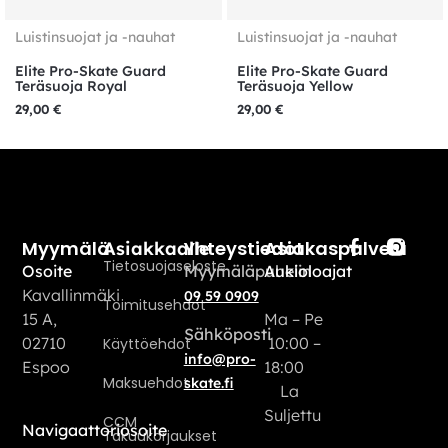
Luistinsuojat ja -nauhat
Luistinsuojat ja -nauhat
Elite Pro-Skate Guard
Elite Pro-Skate Guard
Teräsuoja Royal
Teräsuoja Yellow
29,00
€
29,00
€
Myymälä
Yhteystiedot
Asiakaspalvelu
Asiakkaalle
Tietosuojaseloste
Osoite
Myymäläpuhelin
Aukioloajat
Kavallinmäki
09 59 0909
Toimitusehdot
15 A,
Ma – Pe
Sähköposti
02710
10:00 –
Käyttöehdot
info@pro-
Espoo
18:00
Maksuehdot
skate.fi
La
Suljettu
CCM
Navigaattoriosoite
Takuukorjaukset