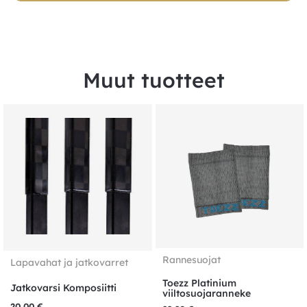
Muut tuotteet
Rannesuojat
Lapavahat ja jatkovarret
Toezz Platinium
Jatkovarsi Komposiitti
viiltosuojaranneke
20,00
€