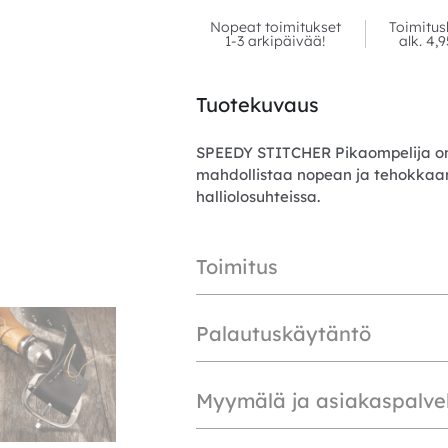
Nopeat toimitukset
Toimitus
1-3 arkipäivää!
alk. 4,
Tuotekuvaus
SPEEDY STITCHER Pikaompelija on 
mahdollistaa nopean ja tehokkaan 
halliolosuhteissa.
Toimitus
Palautuskäytäntö
Myymälä ja asiakaspalve