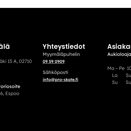
älä
Yhteystiedot
Asiaka
Myymäläpuhelin
Aukioloaja
äki 15 A, 02710
09 59 0909
Ma – Pe 10
Sähköposti
La S
info@pro-skate.fi
Su Sulj
oriosoite
16, Espoo