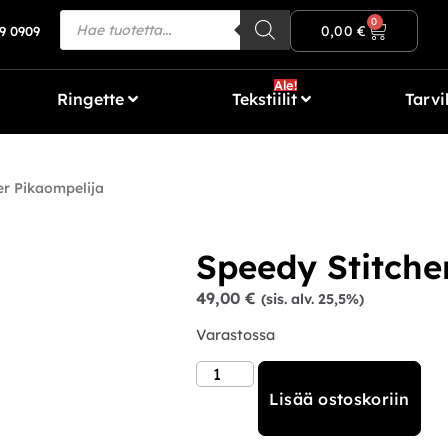
Ilmainen toimitus yli 80€ tilauksiin!
0
0,00
€
9 0909
Ale!
Ringette
Tekstiilit
Tarvi
er Pikaompelija
Speedy Stitche
49,00
€
(sis. alv. 25,5%)
Varastossa
Lisää ostoskoriin