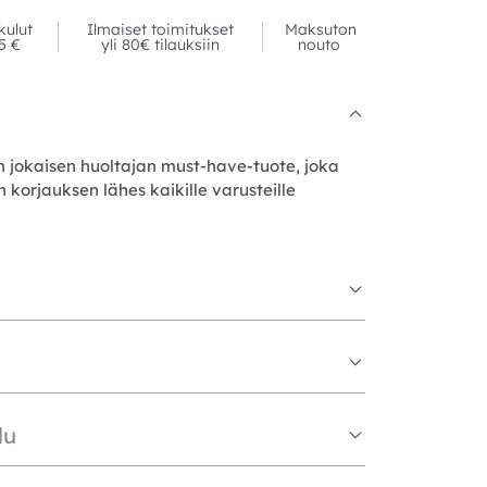
kulut
Ilmaiset toimitukset
Maksuton
95 €
yli 80€ tilauksiin
nouto
jokaisen huoltajan must-have-tuote, joka
korjauksen lähes kaikille varusteille
lu