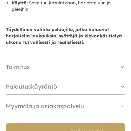
Käyttö:
Soveltuu katulätkään, harjoitteluun ja
peleihin
Täydellinen valinta pelaajille, jotka haluavat
harjoitella laukauksia, syöttöjä ja kiekonkäsittelyä
ulkona turvallisesti ja realistisesti.
Toimitus
Palautuskäytäntö
Myymälä ja asiakaspalvelu