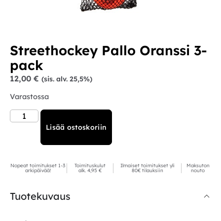
Streethockey Pallo Oranssi 3-
pack
12,00
€
(sis. alv. 25,5%)
Varastossa
Lisää ostoskoriin
Nopeat toimitukset 1-3
Toimituskulut
Ilmaiset toimitukset yli
Maksuton
arkipäivää!
alk. 4,95 €
80€ tilauksiin
nouto
Tuotekuvaus