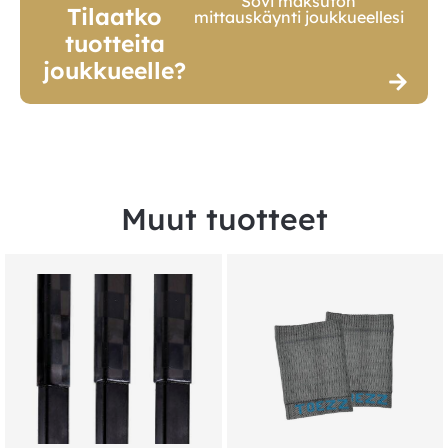
Sovi maksuton
Tilaatko
mittauskäynti joukkueellesi
tuotteita
joukkueelle?
Muut tuotteet