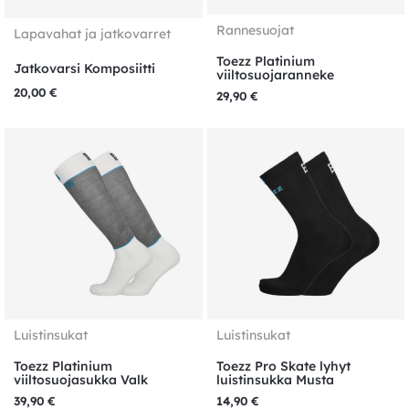
Rannesuojat
Lapavahat ja jatkovarret
Toezz Platinium
Jatkovarsi Komposiitti
viiltosuojaranneke
20,00
€
29,90
€
Luistinsukat
Luistinsukat
Toezz Platinium
Toezz Pro Skate lyhyt
viiltosuojasukka Valk
luistinsukka Musta
39,90
€
14,90
€