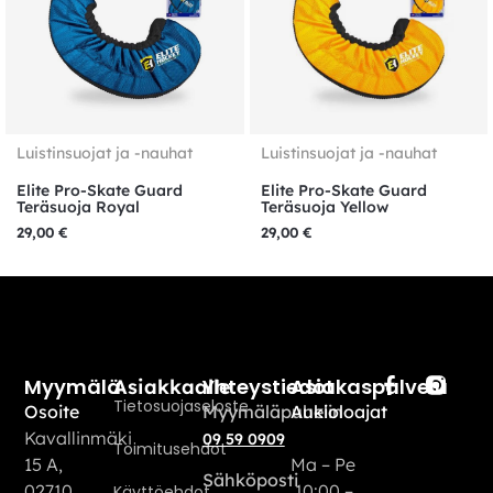
Luistinsuojat ja -nauhat
Luistinsuojat ja -nauhat
Elite Pro-Skate Guard
Elite Pro-Skate Guard
Teräsuoja Royal
Teräsuoja Yellow
29,00
€
29,00
€
Myymälä
Yhteystiedot
Asiakaspalvelu
Asiakkaalle
Tietosuojaseloste
Osoite
Myymäläpuhelin
Aukioloajat
Kavallinmäki
09 59 0909
Toimitusehdot
15 A,
Ma – Pe
Sähköposti
02710
10:00 –
Käyttöehdot