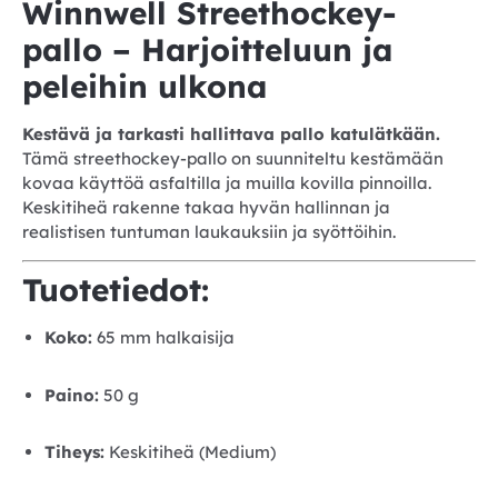
Winnwell Streethockey-
pallo – Harjoitteluun ja
peleihin ulkona
Kestävä ja tarkasti hallittava pallo katulätkään.
Tämä streethockey-pallo on suunniteltu kestämään
kovaa käyttöä asfaltilla ja muilla kovilla pinnoilla.
Keskitiheä rakenne takaa hyvän hallinnan ja
realistisen tuntuman laukauksiin ja syöttöihin.
Tuotetiedot:
Koko:
65 mm halkaisija
Paino:
50 g
Tiheys:
Keskitiheä (Medium)