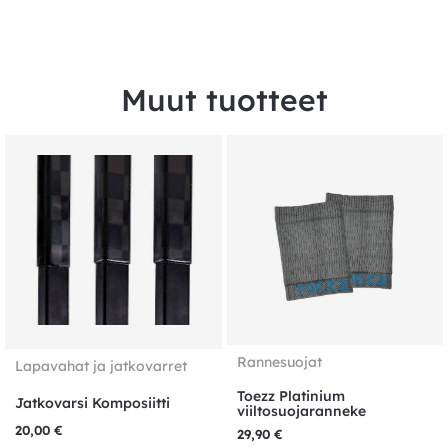
Muut tuotteet
Rannesuojat
Lapavahat ja jatkovarret
Toezz Platinium
Jatkovarsi Komposiitti
viiltosuojaranneke
20,00
€
29,90
€