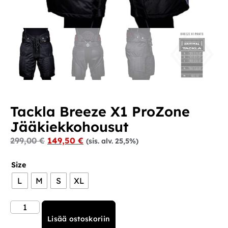
Tackla Breeze X1 ProZone
Jääkiekkohousut
299,00
€
149,50
€
(sis. alv. 25,5%)
Size
L
M
S
XL
Lisää ostoskoriin