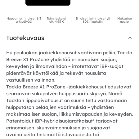
Nopeat toimitukset 1-3
Toimituskulut
Ilmaiset toimitukset yli
Maksuton
arkipäivää!
alk. 4,95 €
80€ tilauksiin
nouto
Tuotekuvaus
Huippuluokan jääkiekkohousut vaativaan peliin. Tackla
Breeze X1 ProZone yhdistää erinomaisen suojan,
keveyden ja ilmanvaihdon – irrotettavat iBP-suojat
pidentävät käyttöikää ja tekevät housuista
vastuullisen valinnan.
Tackla Breeze X1 ProZone -jääkiekkohousut edustavat
seuraavan sukupolven huippusuorituskykyä. Nämä
Tacklan lippulaivahousut on suunniteltu vastaamaan
huipputason pelaajien vaatimuksia – yhdistäen
maksimaalisen suojan, liikkumisvapauden ja keveyden.
Patentoidut iBP-hybridi­suoja­ratkaisut* tarjoavat
erinomaisen iskunvaimennuksen ja suojaavat
avainalueita tinkimättä istuvuudesta tai