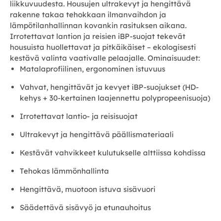
liikkuvuudesta. Housujen ultrakevyt ja hengittävä
rakenne takaa tehokkaan ilmanvaihdon ja
lämpötilanhallinnan kovankin rasituksen aikana.
Irrotettavat lantion ja reisien iBP-suojat tekevät
housuista huollettavat ja pitkäikäiset – ekologisesti
kestävä valinta vaativalle pelaajalle. Ominaisuudet:
Matalaprofiilinen, ergonominen istuvuus
Vahvat, hengittävät ja kevyet iBP-suojukset (HD-
kehys + 30-kertainen laajennettu polypropeenisuoja)
Irrotettavat lantio- ja reisisuojat
Ultrakevyt ja hengittävä päällismateriaali
Kestävät vahvikkeet kulutukselle alttiissa kohdissa
Tehokas lämmönhallinta
Hengittävä, muotoon istuva sisävuori
Säädettävä sisävyö ja etunauhoitus