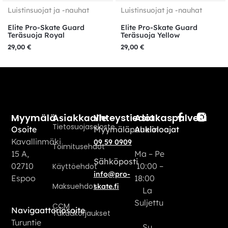
Luistinsuojat ja -nauhat
Luistinsuojat ja -nauhat
Elite Pro-Skate Guard
Elite Pro-Skate Guard
Teräsuoja Royal
Teräsuoja Yellow
29,00
€
29,00
€
Myymälä
Yhteystiedot
Asiakaspalvelu
Asiakkaalle
Tietosuojaseloste
Osoite
Myymäläpuhelin
Aukioloajat
Kavallinmäki
09 59 0909
Toimitusehdot
15 A,
Ma – Pe
Sähköposti
02710
10:00 –
Käyttöehdot
info@pro-
Espoo
18:00
Maksuehdot
skate.fi
La
Suljettu
CCM
Navigaattoriosoite
Takuukorjaukset
Turuntie
Su