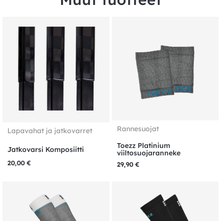
Rannesuojat
Lapavahat ja jatkovarret
Toezz Platinium
Jatkovarsi Komposiitti
viiltosuojaranneke
20,00
€
29,90
€