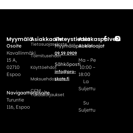
Myymälä
Yhteystiedot
Asiakaspalvelu
Asiakkaalle
Tietosuojaseloste
Osoite
Myymäläpuhelin
Aukioloajat
Kavallinmäki
09 59 0909
Toimitusehdot
15 A,
Ma – Pe
Sähköposti
02710
10:00 –
Käyttöehdot
info@pro-
Espoo
18:00
Maksuehdot
skate.fi
La
Suljettu
CCM
Navigaattoriosoite
Takuukorjaukset
Turuntie
Su
116, Espoo
Suljettu