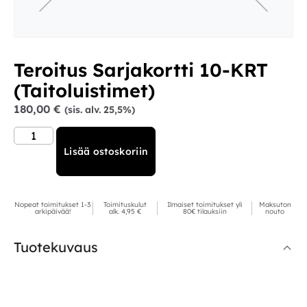
Teroitus Sarjakortti 10-KRT
(Taitoluistimet)
180,00
€
(sis. alv. 25,5%)
Lisää ostoskoriin
Nopeat toimitukset 1-3
Toimituskulut
Ilmaiset toimitukset yli
Maksuton
arkipäivää!
alk. 4,95 €
80€ tilauksiin
nouto
Tuotekuvaus