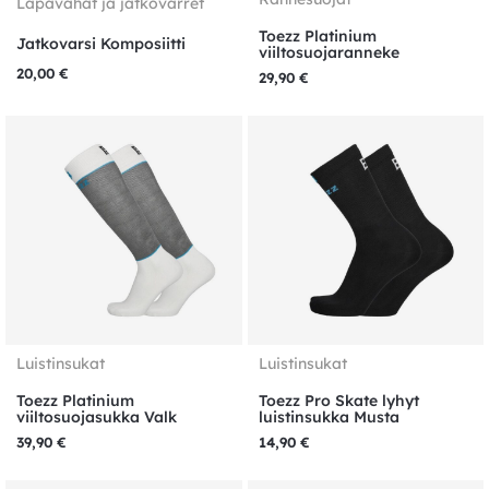
Lapavahat ja jatkovarret
Toezz Platinium
Jatkovarsi Komposiitti
viiltosuojaranneke
20,00
€
29,90
€
Luistinsukat
Luistinsukat
Toezz Platinium
Toezz Pro Skate lyhyt
viiltosuojasukka Valk
luistinsukka Musta
39,90
€
14,90
€