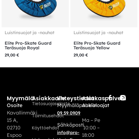
Luistinsuojat ja -nauhat
Luistinsuojat ja -nauhat
Elite Pro-Skate Guard
Elite Pro-Skate Guard
Teräsuoja Royal
Teräsuoja Yellow
29,00
€
29,00
€
Myymälä
Yhteystiedot
Asiakaspalvelu
Asiakkaalle
Tietosuojaseloste
Osoite
Myymäläpuhelin
Aukioloajat
Kavallinmäki
09 59 0909
Toimitusehdot
15 A,
Ma – Pe
Sähköposti
02710
10:00 –
Käyttöehdot
info@pro-
Espoo
18:00