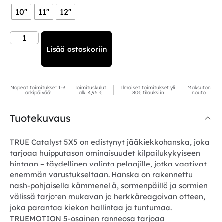
10''
11''
12''
Lisää ostoskoriin
Nopeat toimitukset 1-3
Toimituskulut
Ilmaiset toimitukset yli
Maksuton
arkipäivää!
alk. 4,95 €
80€ tilauksiin
nouto
Tuotekuvaus
TRUE Catalyst 5X5 on edistynyt jääkiekkohanska, joka
tarjoaa huipputason ominaisuudet kilpailukykyiseen
hintaan – täydellinen valinta pelaajille, jotka vaativat
enemmän varustukseltaan. Hanska on rakennettu
nash-pohjaisella kämmenellä, sormenpäillä ja sormien
välissä tarjoten mukavan ja herkkäreagoivan otteen,
joka parantaa kiekon hallintaa ja tuntumaa.
TRUEMOTION 5-osainen ranneosa tarjoaa