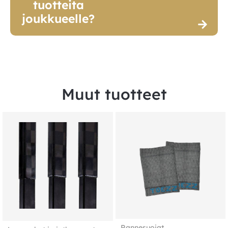
tuotteita
joukkueelle?
Muut tuotteet
Rannesuojat