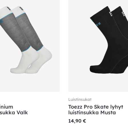
Luistinsukat
inium
Toezz Pro Skate lyhyt
asukka Valk
luistinsukka Musta
14,90
€