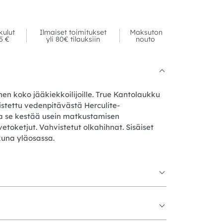
kulut
Ilmaiset toimitukset
Maksuton
95 €
yli 80€ tilauksiin
nouto
en koko jääkiekkoilijoille. True Kantolaukku
mistettu vedenpitävästä Herculite-
 ja se kestää usein matkustamisen
etoketjut. Vahvistetut olkahihnat. Sisäiset
kuna yläosassa.