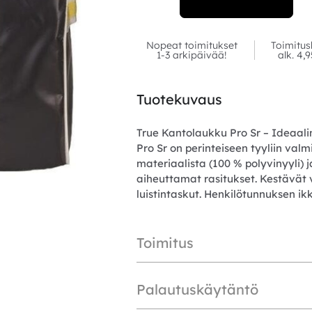
Nopeat toimitukset
Toimitus
1-3 arkipäivää!
alk. 4,
Tuotekuvaus
True Kantolaukku Pro Sr – Ideaalin
Pro Sr on perinteiseen tyyliin val
materiaalista (100 % polyvinyyli)
aiheuttamat rasitukset. Kestävät v
luistintaskut. Henkilötunnuksen ik
Toimitus
Palautuskäytäntö