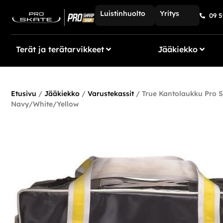
Luistinhuolto
Yritys
09 5
Terät ja terätarvikkeet
Jääkiekko
Etusivu
/
Jääkiekko
/
Varustekassit
/ True Kantolaukku Pro S
Navy/White/Yellow