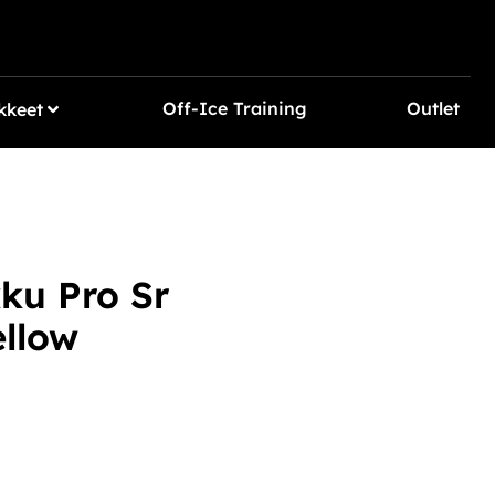
Off-Ice Training
Outlet
kkeet
ku Pro Sr
llow