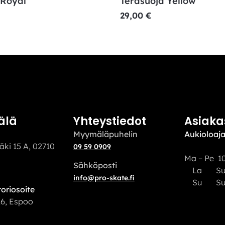
 Royal
Teräsuoja Yellow
29,00
€
älä
Yhteystiedot
Asiaka
Myymäläpuhelin
Aukioloaja
äki 15 A, 02710
09 59 0909
Ma – Pe 10
Sähköposti
La S
info@pro-skate.fi
Su Sulj
oriosoite
16, Espoo