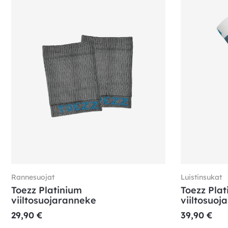
Rannesuojat
Luistinsukat
Toezz Platinium
Toezz Plat
viiltosuojaranneke
viiltosuoj
29,90
€
39,90
€