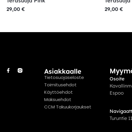
Teräsuoja Pink
Teräsuoja
29,00
€
29,00
€
Myym
Asiakkaalle
Tietosuojaseloste
Osoite
Toimitusehdot
Kavallinm
Käyttöehdot
Espoo
Maksuehdot
CCM Takuukorjaukset
Navigaatt
Turuntie 1