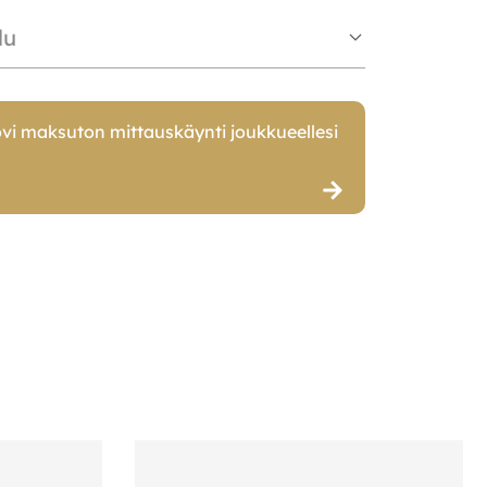
lu
vi maksuton mittauskäynti joukkueellesi