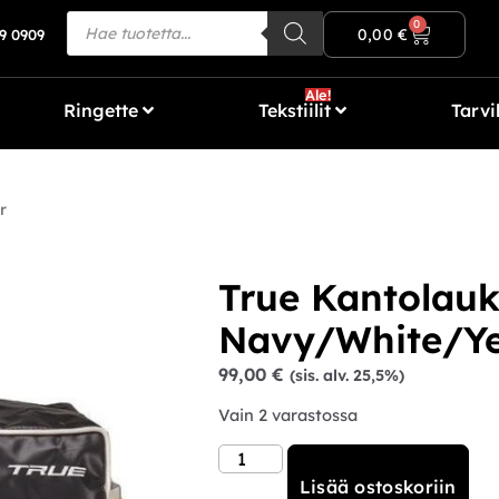
Ilmainen toimitus yli 80€ tilauksiin!
0
0,00
€
9 0909
Ale!
Ringette
Tekstiilit
Tarvi
r
True Kantolauk
Navy/White/Ye
99,00
€
(sis. alv. 25,5%)
Vain 2 varastossa
Lisää ostoskoriin