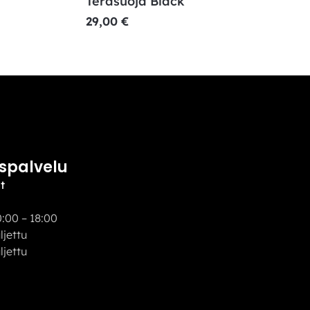
Teräsuoja Black
29,00
€
spalvelu
t
:00 – 18:00
uljettu
ettu