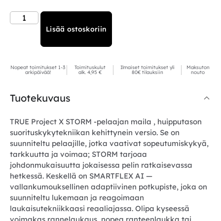
Lisää ostoskoriin
Nopeat toimitukset 1-3
Toimituskulut
Ilmaiset toimitukset yli
Maksuton
arkipäivää!
alk. 4,95 €
80€ tilauksiin
nouto
Tuotekuvaus
TRUE Project X STORM -pelaajan maila , huipputason
suorituskykytekniikan kehittynein versio. Se on
suunniteltu pelaajille, jotka vaativat sopeutumiskykyä,
tarkkuutta ja voimaa; STORM tarjoaa
johdonmukaisuutta jokaisessa pelin ratkaisevassa
hetkessä. Keskellä on SMARTFLEX AI —
vallankumouksellinen adaptiivinen potkupiste, joka on
suunniteltu lukemaan ja reagoimaan
laukaisutekniikkaasi reaaliajassa. Olipa kyseessä
voimakas rannelaukaus, nopea ranteenlaukka tai