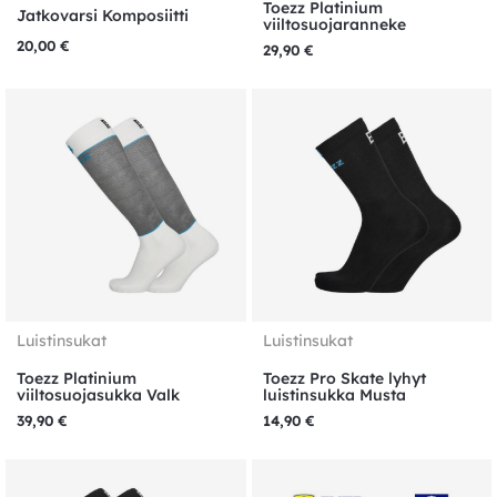
Toezz Platinium
Jatkovarsi Komposiitti
viiltosuojaranneke
20,00
€
29,90
€
Luistinsukat
Luistinsukat
Toezz Platinium
Toezz Pro Skate lyhyt
viiltosuojasukka Valk
luistinsukka Musta
39,90
€
14,90
€