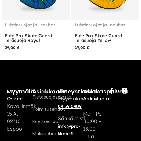
Luistinsuojat ja -nauhat
Luistinsuojat ja -nauhat
Elite Pro-Skate Guard
Elite Pro-Skate Guard
Teräsuoja Royal
Teräsuoja Yellow
29,00
€
29,00
€
Myymälä
Yhteystiedot
Asiakaspalvelu
Asiakkaalle
Tietosuojaseloste
Osoite
Myymäläpuhelin
Aukioloajat
Kavallinmäki
09 59 0909
Toimitusehdot
15 A,
Ma – Pe
Sähköposti
02710
10:00 –
Käyttöehdot
info@pro-
Espoo
18:00
Maksuehdot
skate.fi
La