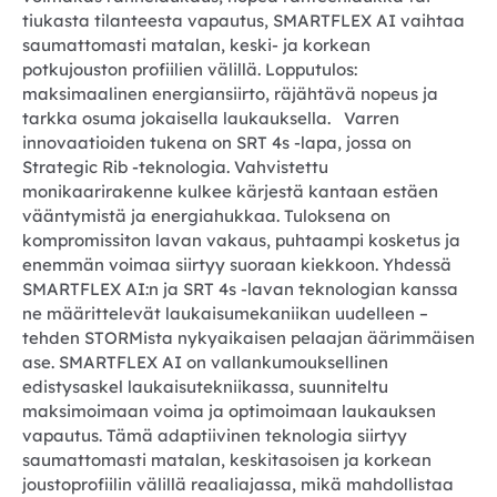
tiukasta tilanteesta vapautus, SMARTFLEX AI vaihtaa
saumattomasti matalan, keski- ja korkean
potkujouston profiilien välillä. Lopputulos:
maksimaalinen energiansiirto, räjähtävä nopeus ja
tarkka osuma jokaisella laukauksella. Varren
innovaatioiden tukena on SRT 4s -lapa, jossa on
Strategic Rib -teknologia. Vahvistettu
monikaarirakenne kulkee kärjestä kantaan estäen
vääntymistä ja energiahukkaa. Tuloksena on
kompromissiton lavan vakaus, puhtaampi kosketus ja
enemmän voimaa siirtyy suoraan kiekkoon. Yhdessä
SMARTFLEX AI:n ja SRT 4s -lavan teknologian kanssa
ne määrittelevät laukaisumekaniikan uudelleen –
tehden STORMista nykyaikaisen pelaajan äärimmäisen
ase. SMARTFLEX AI on vallankumouksellinen
edistysaskel laukaisutekniikassa, suunniteltu
maksimoimaan voima ja optimoimaan laukauksen
vapautus. Tämä adaptiivinen teknologia siirtyy
saumattomasti matalan, keskitasoisen ja korkean
joustoprofiilin välillä reaaliajassa, mikä mahdollistaa