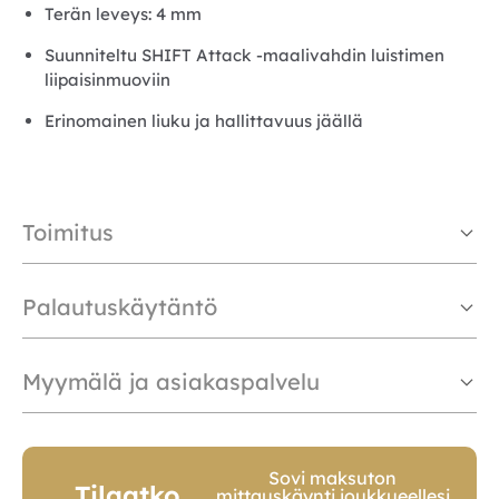
Terän leveys: 4 mm
Suunniteltu SHIFT Attack -maalivahdin luistimen
liipaisinmuoviin
Erinomainen liuku ja hallittavuus jäällä
Toimitus
Palautuskäytäntö
Myymälä ja asiakaspalvelu
Sovi maksuton
Tilaatko
mittauskäynti joukkueellesi