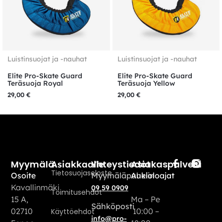
Luistinsuojat ja -nauhat
Luistinsuojat ja -nauhat
Elite Pro-Skate Guard
Elite Pro-Skate Guard
Teräsuoja Royal
Teräsuoja Yellow
29,00
€
29,00
€
Myymälä
Yhteystiedot
Asiakaspalvelu
Asiakkaalle
Tietosuojaseloste
Osoite
Myymäläpuhelin
Aukioloajat
Kavallinmäki
09 59 0909
Toimitusehdot
15 A,
Ma – Pe
Sähköposti
02710
10:00 –
Käyttöehdot
info@pro-