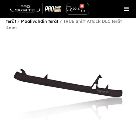
Ilmainen toimitus yli 80€ tilauksiin!
0
0,00
€
Etusivu
/
Terät ja terätarvikkeet
/
Luistimen
terät
/
Maalivahdin terät
/ TRUE Shift Attack DLC terät
4mm