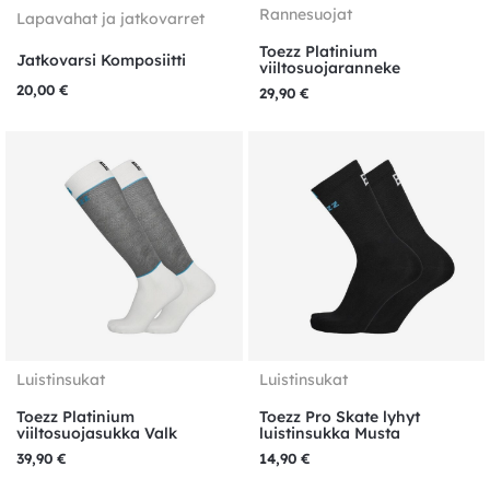
Rannesuojat
Lapavahat ja jatkovarret
Toezz Platinium
Jatkovarsi Komposiitti
viiltosuojaranneke
20,00
€
29,90
€
Luistinsukat
Luistinsukat
Toezz Platinium
Toezz Pro Skate lyhyt
viiltosuojasukka Valk
luistinsukka Musta
39,90
€
14,90
€