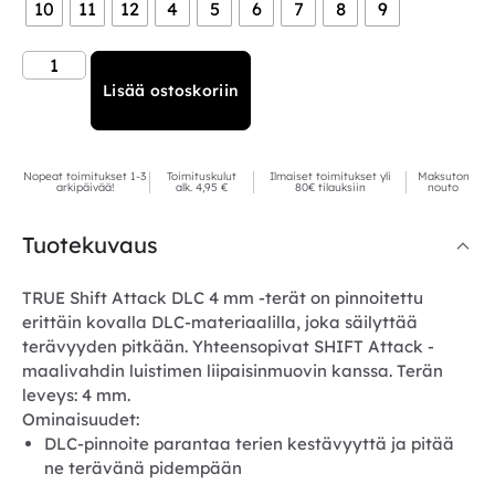
10
11
12
4
5
6
7
8
9
Lisää ostoskoriin
Nopeat toimitukset 1-3
Toimituskulut
Ilmaiset toimitukset yli
Maksuton
arkipäivää!
alk. 4,95 €
80€ tilauksiin
nouto
Tuotekuvaus
TRUE Shift Attack DLC 4 mm -terät on pinnoitettu
erittäin kovalla DLC-materiaalilla, joka säilyttää
terävyyden pitkään. Yhteensopivat SHIFT Attack -
maalivahdin luistimen liipaisinmuovin kanssa. Terän
leveys: 4 mm.
Ominaisuudet:
DLC-pinnoite parantaa terien kestävyyttä ja pitää
ne terävänä pidempään