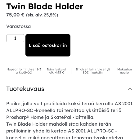
Twin Blade Holder
75,00
€
(sis. alv. 25,5%)
Varastossa
Lisää ostoskoriin
Nopeat toimitukset 1-3
Toimituskulut
Ilmaiset toimitukset yli
Maksuton
arkipäivää!
alk. 4,95 €
80€ tilauksiin
nouto
Tuotekuvaus
Pidike, jolla voit profiiloida kaksi terää kerralla AS 2001
ALLPRO-SC -koneella tai teroittaa yksittäisiä teriä
Prosharp® Home ja SkatePal -laitteilla.
Twin Blade Holder mahdollistaa kahden terän
profiloinnin yhdellä kertaa AS 2001 ALLPRO-SC -
koneella, mikä nopeuttaa ja tehostaa työskentelyä.