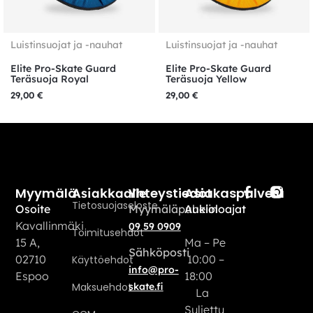
Luistinsuojat ja -nauhat
Luistinsuojat ja -nauhat
Elite Pro-Skate Guard
Elite Pro-Skate Guard
Teräsuoja Royal
Teräsuoja Yellow
29,00
€
29,00
€
Myymälä
Yhteystiedot
Asiakaspalvelu
Asiakkaalle
Tietosuojaseloste
Osoite
Myymäläpuhelin
Aukioloajat
Kavallinmäki
09 59 0909
Toimitusehdot
15 A,
Ma – Pe
Sähköposti
02710
10:00 –
Käyttöehdot
info@pro-
Espoo
18:00
Maksuehdot
skate.fi
La
Suljettu