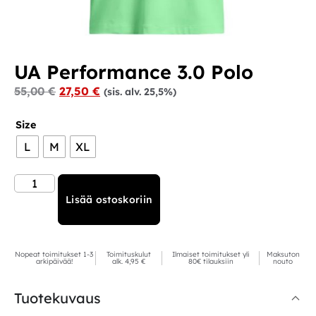
UA Performance 3.0 Polo
55,00
€
27,50
€
(sis. alv. 25,5%)
Size
L
M
XL
Lisää ostoskoriin
Nopeat toimitukset 1-3
Toimituskulut
Ilmaiset toimitukset yli
Maksuton
arkipäivää!
alk. 4,95 €
80€ tilauksiin
nouto
Tuotekuvaus