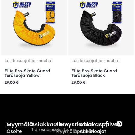
Luistinsuojat ja -nauhat
Luistinsuojat ja -nauhat
Elite Pro-Skate Guard
Elite Pro-Skate Guard
Teräsuoja Yellow
Teräsuoja Black
29,00
€
29,00
€
Myymälä
Yhteystiedot
Asiakaspalvelu
Asiakkaalle
Tietosuojaseloste
Osoite
Myymäläpuhelin
Aukioloajat