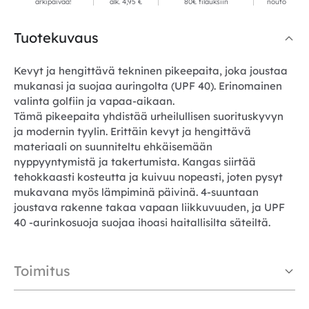
arkipäivää!
alk. 4,95 €
80€ tilauksiin
nouto
Tuotekuvaus
Kevyt ja hengittävä tekninen pikeepaita, joka joustaa
mukanasi ja suojaa auringolta (UPF 40). Erinomainen
valinta golfiin ja vapaa-aikaan.
Tämä pikeepaita yhdistää urheilullisen suorituskyvyn
ja modernin tyylin. Erittäin kevyt ja hengittävä
materiaali on suunniteltu ehkäisemään
nyppyyntymistä ja takertumista. Kangas siirtää
tehokkaasti kosteutta ja kuivuu nopeasti, joten pysyt
mukavana myös lämpiminä päivinä. 4-suuntaan
joustava rakenne takaa vapaan liikkuvuuden, ja UPF
40 -aurinkosuoja suojaa ihoasi haitallisilta säteiltä.
Toimitus