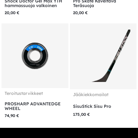
Shock Doctor Gel Max YTH
Pro Skate Käveltävä
hammassuoja valkoinen
Teräsuoja
20,00
€
20,00
€
Teroitustarvikkeet
Jääkiekkomailat
PROSHARP ADVANTEDGE
SisuStick Sisu Pro
WHEEL
175,00
€
74,90
€