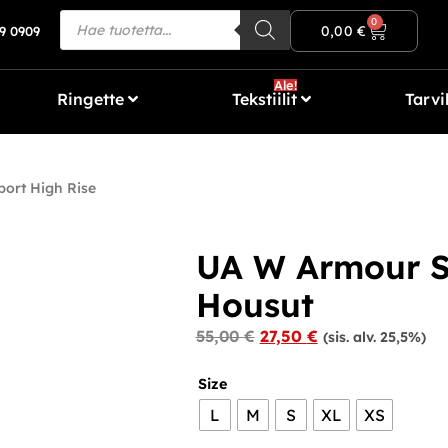
Ilmainen toimitus yli 80€ tilauksiin!
0
0,00
€
9 0909
Ale!
Ringette
Tekstiilit
Tarvi
ort High Rise
UA W Armour S
Housut
55,00
€
27,50
€
(sis. alv. 25,5%)
Size
L
M
S
XL
XS