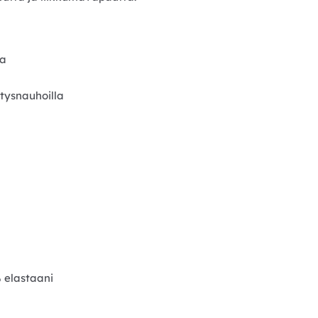
ia
tysnauhoilla
% elastaani