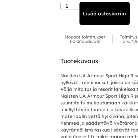
Lisää ostoskoriin
Nopeat toimitukset
Toimitus
1-3 arkipäivää!
alk. 4,
Tuotekuvaus
Naisten UA Armour Sport High Rise
hylkivät treenihousut, joissa on s
Väljä mitoitus ja resorit lahkeis
Naisten UA Armour Sport High Rise
suunniteltu mukautumaan kaikkiin 
miellyttävän tunteen ja täydellis
materiaalin vettä hylkivänä, joten 
Pehmeä ja säädettävä vyötärönau
käytännöllistä taskua lisäävät toim
väljä (loose fit), mikä tarjoaa ren