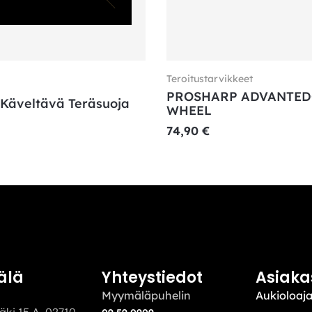
Teroitustarvikkeet
PROSHARP ADVANTED
 Käveltävä Teräsuoja
WHEEL
74,90
€
älä
Yhteystiedot
Asiaka
Myymäläpuhelin
Aukioloaja