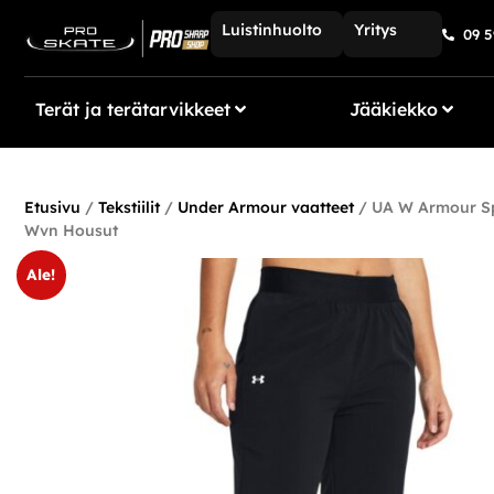
Luistinhuolto
Yritys
09 5
Terät ja terätarvikkeet
Jääkiekko
Etusivu
/
Tekstiilit
/
Under Armour vaatteet
/ UA W Armour Sp
Wvn Housut
Ale!