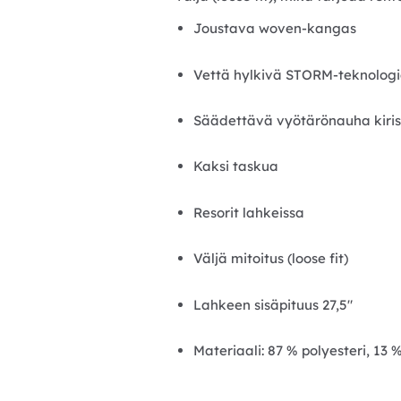
Joustava woven-kangas
Vettä hylkivä STORM-teknolog
Säädettävä vyötärönauha kiris
Kaksi taskua
Resorit lahkeissa
Väljä mitoitus (loose fit)
Lahkeen sisäpituus 27,5″
Materiaali: 87 % polyesteri, 13 