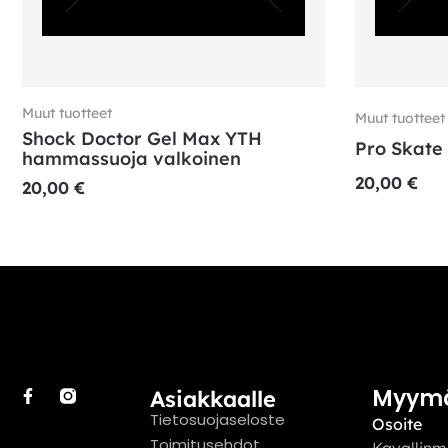
Muut tuotteet
Muut tuotteet
Shock Doctor Gel Max YTH
Pro Skate
hammassuoja valkoinen
20,00
€
20,00
€
Myym
Asiakkaalle
Tietosuojaseloste
Osoite
Toimitusehdot