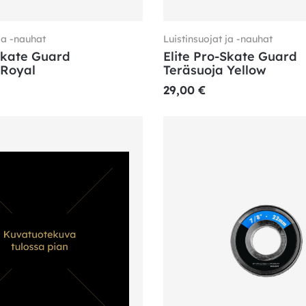
ja -nauhat
Luistinsuojat ja -nauhat
Skate Guard
Elite Pro-Skate Guard
 Royal
Teräsuoja Yellow
29,00
€