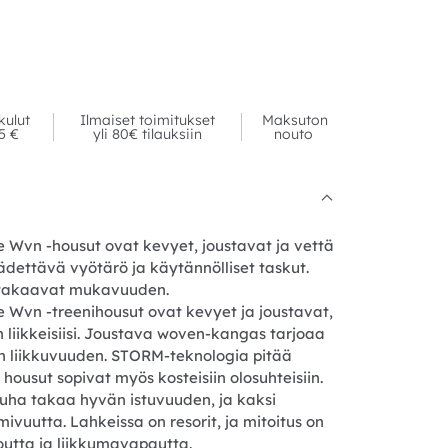
kulut
Ilmaiset toimitukset
Maksuton
95 €
yli 80€ tilauksiin
nouto
 Wvn -housut ovat kevyet, joustavat ja vettä
äädettävä vyötärö ja käytännölliset taskut.
sa takaavat mukavuuden.
 Wvn -treenihousut ovat kevyet ja joustavat,
liikkeisiisi. Joustava woven-kangas tarjoaa
en liikkuvuuden. STORM-teknologia pitää
housut sopivat myös kosteisiin olosuhteisiin.
ha takaa hyvän istuvuuden, ja kaksi
ivuutta. Lahkeissa on resorit, ja mitoitus on
toutta ja liikkumavapautta.