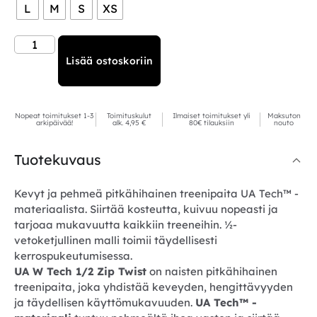
L
M
S
XS
Lisää ostoskoriin
Nopeat toimitukset 1-3
Toimituskulut
Ilmaiset toimitukset yli
Maksuton
arkipäivää!
alk. 4,95 €
80€ tilauksiin
nouto
Tuotekuvaus
Kevyt ja pehmeä pitkähihainen treenipaita UA Tech™ -
materiaalista. Siirtää kosteutta, kuivuu nopeasti ja
tarjoaa mukavuutta kaikkiin treeneihin. ½-
vetoketjullinen malli toimii täydellisesti
kerrospukeutumisessa.
UA W Tech 1/2 Zip Twist
on naisten pitkähihainen
treenipaita, joka yhdistää keveyden, hengittävyyden
ja täydellisen käyttömukavuuden.
UA Tech™ -