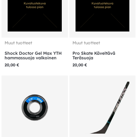
Muut tuotteet
Muut tuotteet
Shock Doctor Gel Max YTH
Pro Skate Käveltävä
hammassuoja valkoinen
Teräsuoja
20,00
€
20,00
€