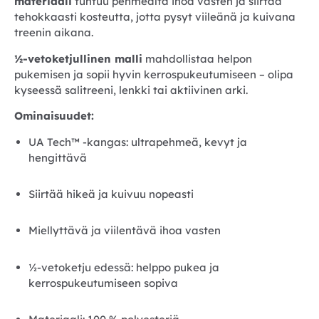
materiaali
tuntuu pehmeältä ihoa vasten ja siirtää
tehokkaasti kosteutta, jotta pysyt viileänä ja kuivana
treenin aikana.
½-vetoketjullinen malli
mahdollistaa helpon
pukemisen ja sopii hyvin kerrospukeutumiseen – olipa
kyseessä salitreeni, lenkki tai aktiivinen arki.
Ominaisuudet:
UA Tech™ -kangas: ultrapehmeä, kevyt ja
hengittävä
Siirtää hikeä ja kuivuu nopeasti
Miellyttävä ja viilentävä ihoa vasten
½-vetoketju edessä: helppo pukea ja
kerrospukeutumiseen sopiva