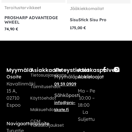
Teroitustarvikkeet
Jääkiekkomailat
PROSHARP ADVANTEDGE
SisuStick Sisu Pro
WHEEL
175,00
€
74,90
€
Myymälä
Yhteystiedot
Asiakaspalvelu
Asiakkaalle
Tietosuojaseloste
Osoite
Myymäläpuhelin
Aukioloajat
Kavallinmäki
09 59 0909
Toimitusehdot
15 A,
Ma – Pe
Sähköposti
02710
10:00 –
Käyttöehdot
info@pro-
Espoo
18:00
Maksuehdot
skate.fi
La
Suljettu
CCM
Navigaattoriosoite
Takuukorjaukset
Turuntie