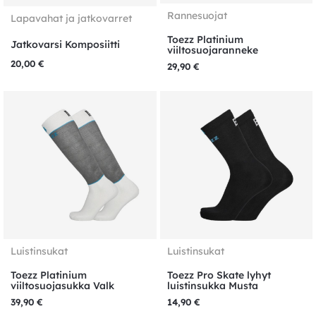
Rannesuojat
Lapavahat ja jatkovarret
Toezz Platinium
Jatkovarsi Komposiitti
viiltosuojaranneke
20,00
€
29,90
€
Luistinsukat
Luistinsukat
Toezz Platinium
Toezz Pro Skate lyhyt
viiltosuojasukka Valk
luistinsukka Musta
39,90
€
14,90
€