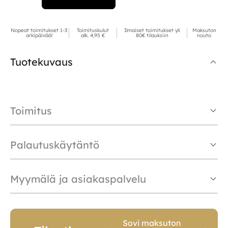
Nopeat toimitukset 1-3
Toimituskulut
Ilmaiset toimitukset yli
Maksuton
arkipäivää!
alk. 4,95 €
80€ tilauksiin
nouto
Tuotekuvaus
Toimitus
Palautuskäytäntö
Myymälä ja asiakaspalvelu
Sovi maksuton