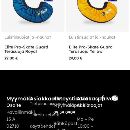
Luistinsuojat ja -nauhat
Luistinsuojat ja -nauhat
Elite Pro-Skate Guard
Elite Pro-Skate Guard
Teräsuoja Royal
Teräsuoja Yellow
29,00
€
29,00
€
Myymälä
Yhteystiedot
Asiakaspalvelu
Asiakkaalle
Tietosuojaseloste
Osoite
Myymäläpuhelin
Aukioloajat
Kavallinmäki
09 59 0909
Toimitusehdot
15 A,
Ma – Pe
Sähköposti
02710
10:00 –
Käyttöehdot