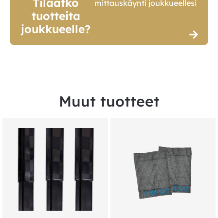
Tilaatko
mittauskäynti joukkueellesi
tuotteita
joukkueelle?
Muut tuotteet