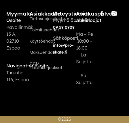
Myymälä
Yhteystiedot
Asiakaspalvelu
Asiakkaalle
Tietosuojaseloste
Osoite
Myymäläpuhelin
Aukioloajat
Kavallinmäki
09 59 0909
Toimitusehdot
15 A,
Ma – Pe
Sähköposti
02710
10:00 –
Käyttöehdot
info@pro-
Espoo
18:00
Maksuehdot
skate.fi
La
Suljettu
CCM
Navigaattoriosoite
Takuukorjaukset
Turuntie
Su
116, Espoo
Suljettu
©2026