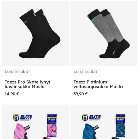
Luistinsukat
Luistinsukat
Toezz Pro Skate lyhyt
Toezz Platinium
luistinsukka Musta
viiltosuojasukka Musta
14,90
€
39,90
€