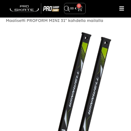
Ilmainen toimitus yli 80€ tilauksiin!
0
0,00
€
Etusivu
/
Tarvikkeet
/
Harjoitusvälineet
/ Winnwell
Maalisetti PROFORM MINI 31″ kahdella mailalla