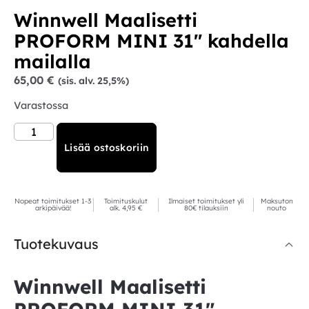
Winnwell Maalisetti
PROFORM MINI 31″ kahdella
mailalla
65,00
€
(sis. alv. 25,5%)
Varastossa
Lisää ostoskoriin
Nopeat toimitukset 1-3
Toimituskulut
Ilmaiset toimitukset yli
Maksuton
arkipäivää!
alk. 4,95 €
80€ tilauksiin
nouto
Tuotekuvaus
Winnwell Maalisetti