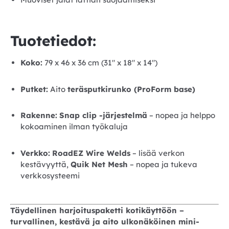
Tuotetiedot:
Koko:
79 x 46 x 36 cm (31″ x 18″ x 14″)
Putket:
Aito
teräsputkirunko (ProForm base)
Rakenne:
Snap clip -järjestelmä
– nopea ja helppo
kokoaminen ilman työkaluja
Verkko:
RoadEZ Wire Welds
– lisää verkon
kestävyyttä,
Quik Net Mesh
– nopea ja tukeva
verkkosysteemi
Täydellinen harjoituspaketti kotikäyttöön –
turvallinen, kestävä ja aito ulkonäköinen mini-