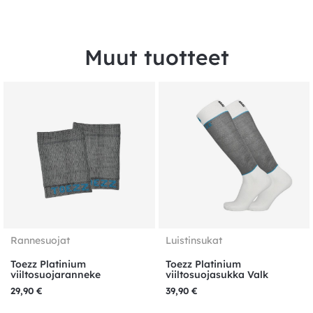
Muut tuotteet
Rannesuojat
Luistinsukat
Toezz Platinium
Toezz Platinium
viiltosuojaranneke
viiltosuojasukka Valk
29,90
€
39,90
€