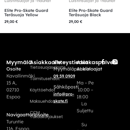
Luistinsuojat ja -nauhat
Luistinsuojat ja -nauhat
Elite Pro-Skate Guard
Elite Pro-Skate Guard
Teräsuoja Yellow
Teräsuoja Black
29,00
€
29,00
€
Myymälä
Yhteystiedot
Asiakaspalvelu
Asiakkaalle
Tietosuojaseloste
Osoite
Myymäläpuhelin
Aukioloajat
Kavallinmäki
09 59 0909
Toimitusehdot
15 A,
Ma – Pe
Sähköposti
02710
10:00 –
Käyttöehdot
info@pro-
Espoo
18:00
Maksuehdot
skate.fi
La
Suljettu
CCM
Navigaattoriosoite
Takuukorjaukset
Turuntie
Su
116, Espoo