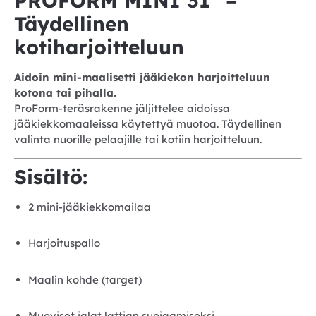
PROFORM MINI 31″ –
Täydellinen
kotiharjoitteluun
Aidoin mini-maalisetti jääkiekon harjoitteluun
kotona tai pihalla.
ProForm-teräsrakenne jäljittelee aidoissa
jääkiekkomaaleissa käytettyä muotoa. Täydellinen
valinta nuorille pelaajille tai kotiin harjoitteluun.
Sisältö:
2 mini-jääkiekkomailaa
Harjoituspallo
Maalin kohde (target)
Muoviset jalat lattian suojaamiseksi